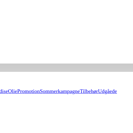
dise
Olie
Promotion
Sommerkampagne
Tilbehør
Udgåede