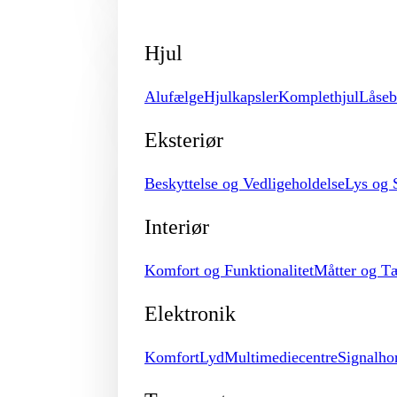
Hjul
Alufælge
Hjulkapsler
Komplethjul
Låseb
Eksteriør
Beskyttelse og Vedligeholdelse
Lys og 
Interiør
Komfort og Funktionalitet
Måtter og T
Elektronik
Komfort
Lyd
Multimediecentre
Signalho