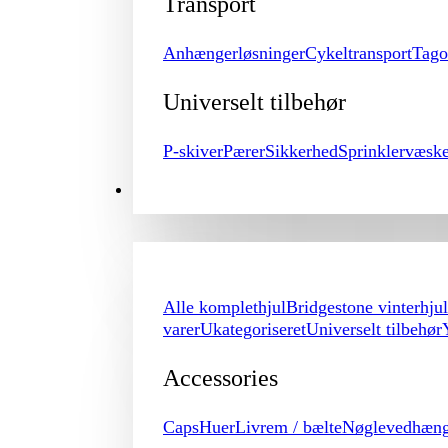
Transport
Anhængerløsninger
Cykeltransport
Tago
Universelt tilbehør
P-skiver
Pærer
Sikkerhed
Sprinklervæsk
MERCHANDISE
Alle komplethjul
Bridgestone vinterhjul
varer
Ukategoriseret
Universelt tilbehør
Accessories
Caps
Huer
Livrem / bælte
Nøglevedhæn