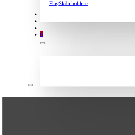
Flag
Skilteholdere
TILBUD
BROCHURE
MIN KONTO
0