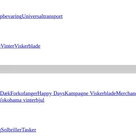
pbevaring
Universaltransport
e
Vinter
Viskerblade
Dæk
Forkofanger
Happy Days
Kampagne Viskerblade
Merchan
Yokohama vinterhjul
g
Solbriller
Tasker