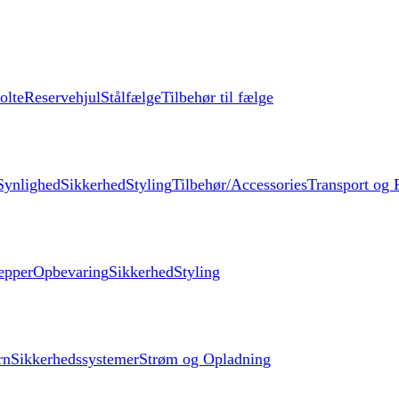
olte
Reservehjul
Stålfælge
Tilbehør til fælge
Synlighed
Sikkerhed
Styling
Tilbehør/Accessories
Transport og F
æpper
Opbevaring
Sikkerhed
Styling
rn
Sikkerhedssystemer
Strøm og Opladning