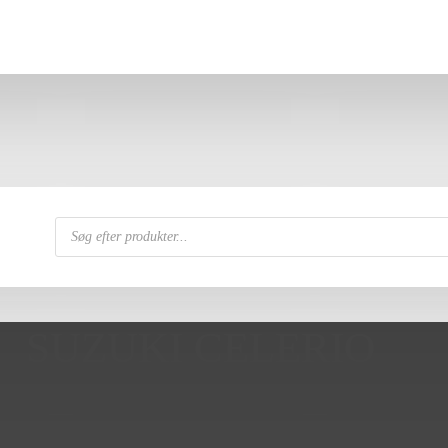
Products
search
SUZUKI CELERIO