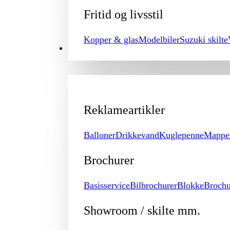
Fritid og livsstil
Kopper & glas
Modelbiler
Suzuki skilte
PROMOTION
Reklameartikler
Balloner
Drikkevand
Kuglepenne
Mappe
Brochurer
Basisservice
Bilbrochurer
Blokke
Brochu
Showroom / skilte mm.