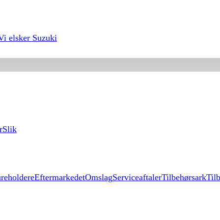
Vi elsker Suzuki
r
Slik
reholdere
Eftermarkedet
Omslag
Serviceaftaler
Tilbehørsark
Til