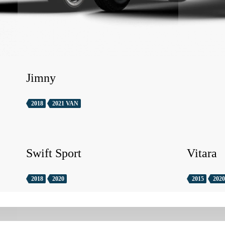
Jimny
2018
2021 VAN
Swift Sport
Vitara
2018
2020
2015
2020