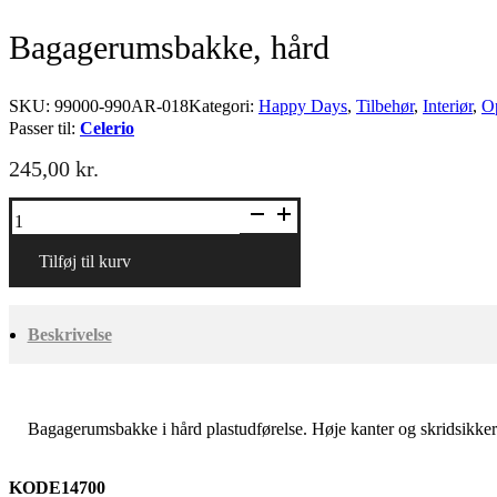
Bagagerumsbakke, hård
SKU:
99000-990AR-018
Kategori:
Happy Days
,
Tilbehør
,
Interiør
,
O
Passer til:
Celerio
245,00
kr.
Bagagerumsbakke,
hård
antal
Tilføj til kurv
Beskrivelse
Bagagerumsbakke i hård plastudførelse. Høje kanter og skridsikker
KODE14700