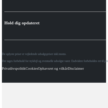
Hold dig opdateret
De oplyste priser er vejledende udsalgspriser inkl.moms.
Der tages forbehold for trykfejl og eventuelle udsolgte varer. Endvidere forbeholdes ret til p
Privatlivspolitik
Cookies
Ophavsret og vilkår
Disclaimer