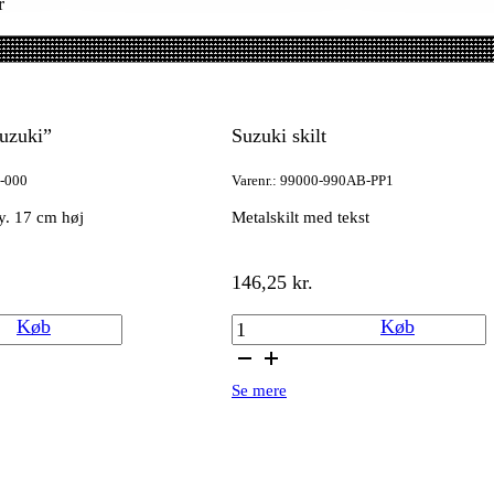
r
uzuki”
Suzuki skilt
1-000
Varenr.: 99000-990AB-PP1
y. 17 cm høj
Metalskilt med tekst
146,25
kr.
Suzuki
Køb
Køb
skilt
antal
Se mere