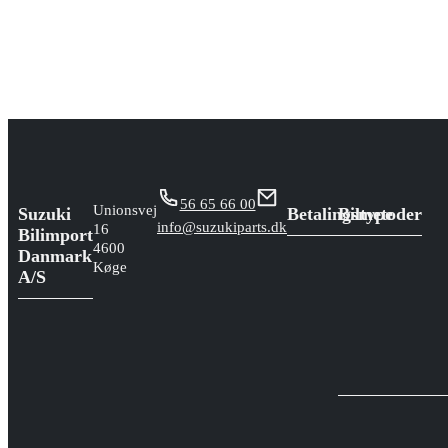
56 65 66 00
Unionsvej
Suzuki
Betalingsmetoder
Biltype
info@suzukiparts.dk
16
Bilimport
4600
Danmark
Køge
A/S