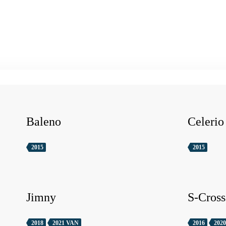
Baleno
Celerio
2015
2015
Jimny
S-Cross
2018
2021 VAN
2016
2020