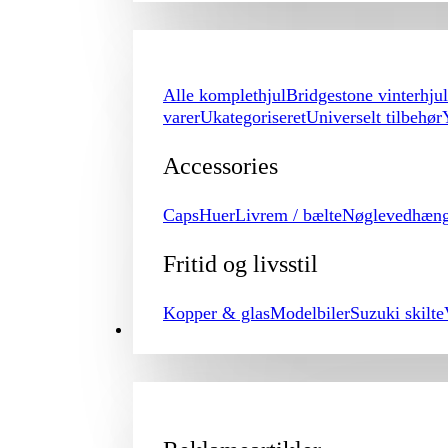
Alle komplethjul
Bridgestone vinterhjul
varer
Ukategoriseret
Universelt tilbehør
Accessories
Caps
Huer
Livrem / bælte
Nøglevedhæn
Fritid og livsstil
Kopper & glas
Modelbiler
Suzuki skilte
PROMOTION