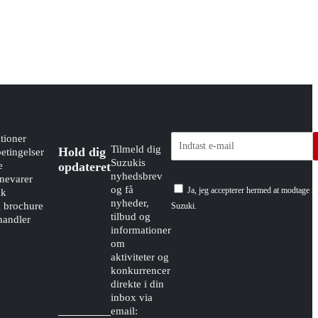
tioner
Tilmeld dig
Hold dig
etingelser
Suzukis
e
opdateret
nyhedsbrev
evarer
og få
Ja, jeg accepterer hermed at modtage n
dk
nyheder,
g brochure
Suzuki.
tilbud og
handler
informationer
om
aktiviteter og
konkurrencer
direkte i din
inbox via
email: