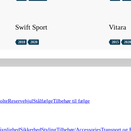
Swift Sport
Vitara
2018
2020
2015
2020
olte
Reservehjul
Stålfælge
Tilbehør til fælge
Synlighed
Sikkerhed
Styling
Tilbehør/Accessories
Transport og F