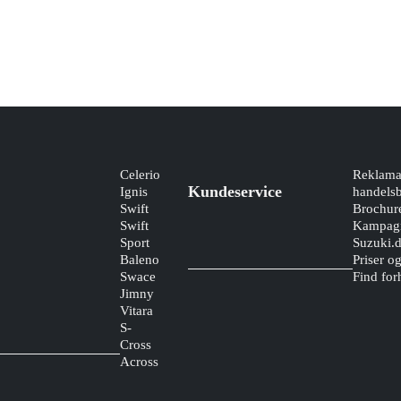
Celerio
Reklama
Kundeservice
Ignis
handelsb
Swift
Brochur
Swift
Kampagn
Sport
Suzuki.
Baleno
Priser o
Swace
Find for
Jimny
Vitara
S-
Cross
Across