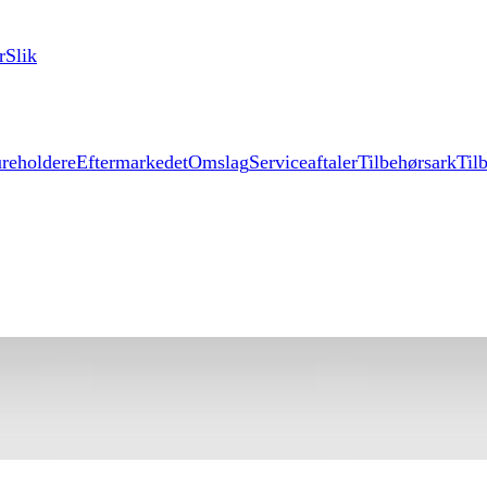
r
Slik
reholdere
Eftermarkedet
Omslag
Serviceaftaler
Tilbehørsark
Til