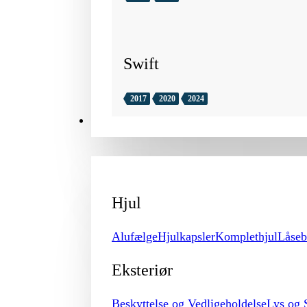
Swift
2017
2020
2024
TILBEHØR
Hjul
Alufælge
Hjulkapsler
Komplethjul
Låseb
Eksteriør
Beskyttelse og Vedligeholdelse
Lys og 