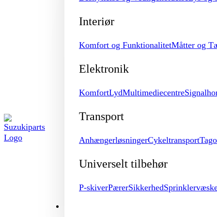
Interiør
Komfort og Funktionalitet
Måtter og T
Elektronik
Komfort
Lyd
Multimediecentre
Signalho
Transport
Anhængerløsninger
Cykeltransport
Tago
Universelt tilbehør
P-skiver
Pærer
Sikkerhed
Sprinklervæsk
MERCHANDISE