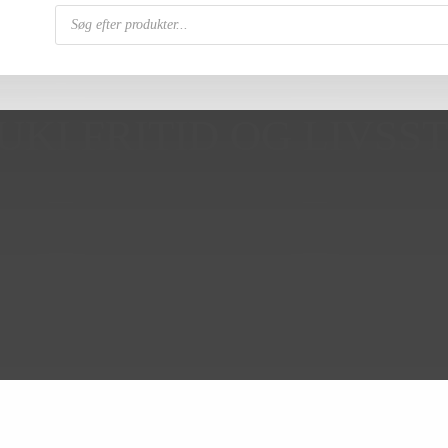
Products
search
UKI FRITID OG LIVSST