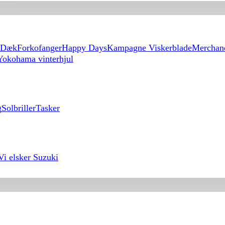
Dæk
Forkofanger
Happy Days
Kampagne Viskerblade
Merchan
Yokohama vinterhjul
g
Solbriller
Tasker
Vi elsker Suzuki