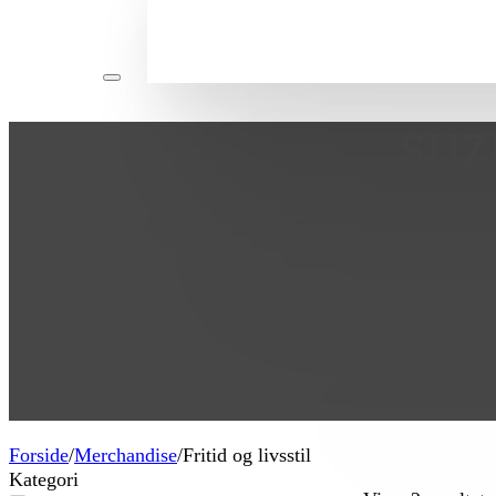
SUZ
Forside
/
Merchandise
/
Fritid og livsstil
Kategori