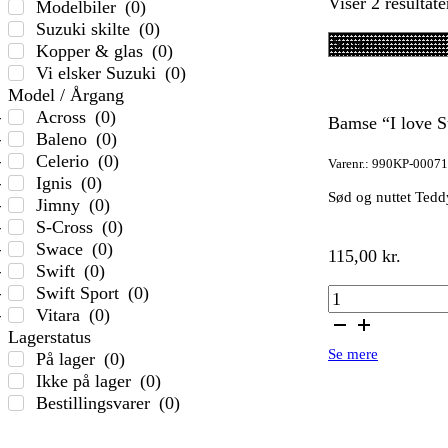
Viser 2 resultate
Modelbiler
(
0
)
Suzuki skilte
(
0
)
Kopper & glas
(
0
)
Vi elsker Suzuki
(
0
)
Model / Årgang
Across
(
0
)
Bamse “I love S
Baleno
(
0
)
Celerio
(
0
)
Varenr.: 990KP-0007
Ignis
(
0
)
Sød og nuttet Tedd
Jimny
(
0
)
S-Cross
(
0
)
Swace
(
0
)
115,00
kr.
Swift
(
0
)
Swift Sport
(
0
)
Bamse
Vitara
(
0
)
"I
Lagerstatus
love
Se mere
På lager
(
0
)
Suzuki"
Ikke på lager
(
0
)
antal
Bestillingsvarer
(
0
)