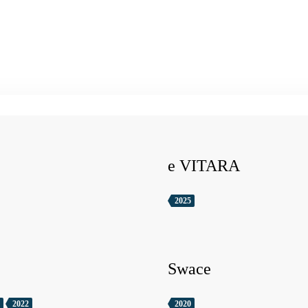
e VITARA
2025
Swace
2022
2020