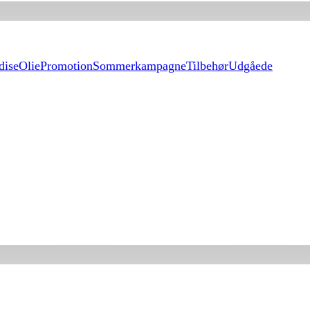
dise
Olie
Promotion
Sommerkampagne
Tilbehør
Udgåede