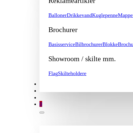
Reklameartikler
Balloner
Drikkevand
Kuglepenne
Mappe
Brochurer
Basisservice
Bilbrochurer
Blokke
Brochu
Showroom / skilte mm.
Flag
Skilteholdere
TILBUD
BROCHURE
MIN KONTO
0