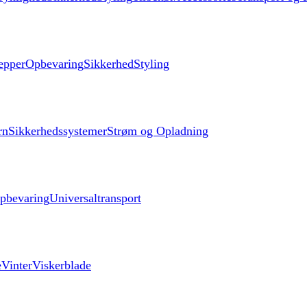
æpper
Opbevaring
Sikkerhed
Styling
rn
Sikkerhedssystemer
Strøm og Opladning
pbevaring
Universaltransport
e
Vinter
Viskerblade