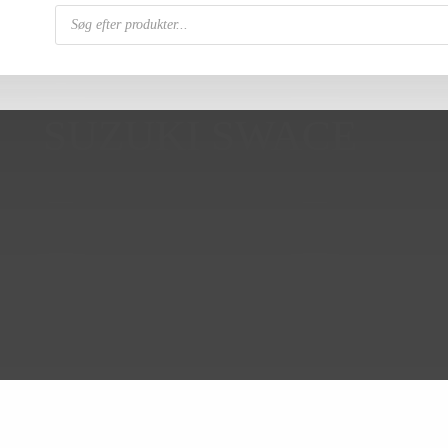
Products
search
SUZUKI SWACE