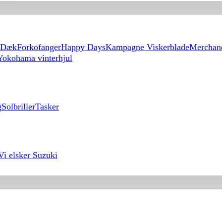
Dæk
Forkofanger
Happy Days
Kampagne Viskerblade
Merchan
Yokohama vinterhjul
g
Solbriller
Tasker
Vi elsker Suzuki