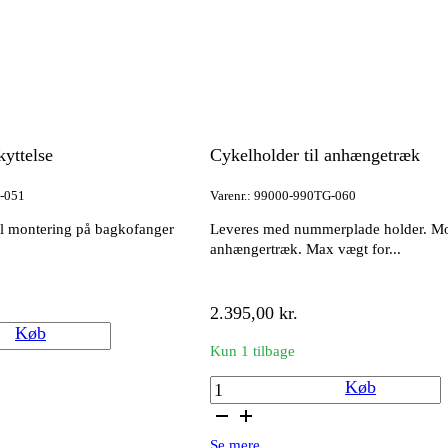
yttelse
Cykelholder til anhængetræk
S-051
Varenr.: 99000-990TG-060
 til montering på bagkofanger
Leveres med nummerplade holder. Mo
anhængertræk. Max vægt for...
2.395,00
kr.
yttelse
Køb
Kun 1 tilbage
Cykelholder
Køb
til
anhængetræk
Se mere