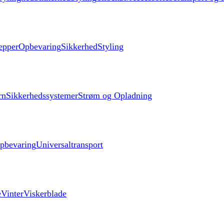
æpper
Opbevaring
Sikkerhed
Styling
rn
Sikkerhedssystemer
Strøm og Opladning
pbevaring
Universaltransport
e
Vinter
Viskerblade