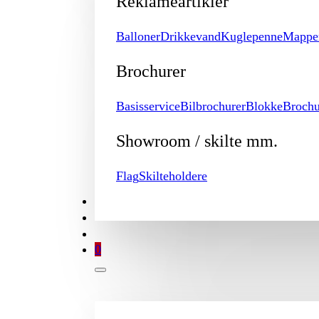
Reklameartikler
Balloner
Drikkevand
Kuglepenne
Mappe
Brochurer
Basisservice
Bilbrochurer
Blokke
Brochu
Showroom / skilte mm.
Flag
Skilteholdere
TILBUD
BROCHURE
MIN KONTO
0