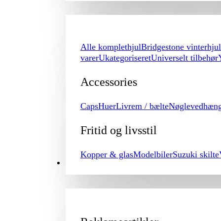
Alle komplethjul
Bridgestone vinterhjul
varer
Ukategoriseret
Universelt tilbehør
Accessories
Caps
Huer
Livrem / bælte
Nøglevedhæn
Fritid og livsstil
Kopper & glas
Modelbiler
Suzuki skilte
PROMOTION