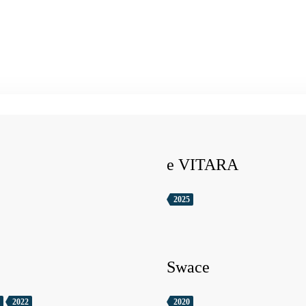
e VITARA
2025
Swace
2022
2020