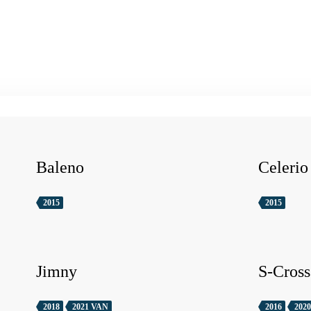
Baleno
Celerio
2015
2015
Jimny
S-Cross
2018
2021 VAN
2016
2020