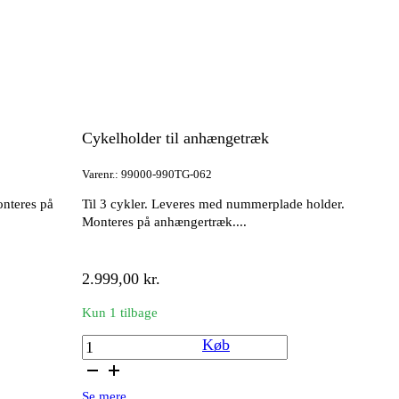
Cykelholder til anhængetræk
Varenr.: 99000-990TG-062
nteres på
Til 3 cykler. Leveres med nummerplade holder.
Monteres på anhængertræk....
2.999,00
kr.
Kun 1 tilbage
Cykelholder
Køb
til
anhængetræk
Se mere