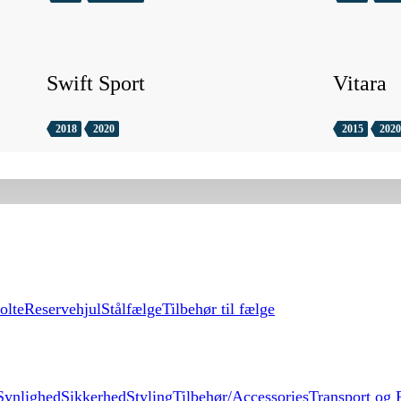
Swift Sport
Vitara
2018
2020
2015
2020
olte
Reservehjul
Stålfælge
Tilbehør til fælge
Synlighed
Sikkerhed
Styling
Tilbehør/Accessories
Transport og F