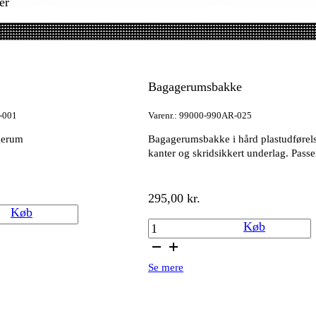
er
Bagagerumsbakke
-001
Varenr.: 99000-990AR-025
gerum
Bagagerumsbakke i hård plastudførel
kanter og skridsikkert underlag. Passer
295,00
kr.
Køb
Bagagerumsbakke
Køb
antal
Se mere