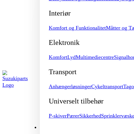
Interiør
Komfort og Funktionalitet
Måtter og T
Elektronik
Komfort
Lyd
Multimediecentre
Signalho
Transport
Anhængerløsninger
Cykeltransport
Tago
Universelt tilbehør
P-skiver
Pærer
Sikkerhed
Sprinklervæsk
MERCHANDISE