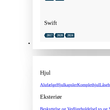
Swift
2017
2020
2024
TILBEHØR
Hjul
Alufælge
Hjulkapsler
Komplethjul
Låseb
Eksteriør
Beskyttelse og Vedligeholdelse
Lys og 