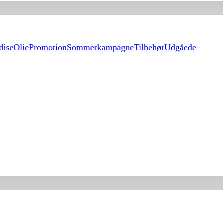
dise
Olie
Promotion
Sommerkampagne
Tilbehør
Udgåede