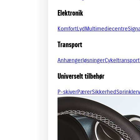
Elektronik
Komfort
Lyd
Multimediecentre
Sign
Transport
Anhængerløsninger
Cykeltransport
Universelt tilbehør
P-skiver
Pærer
Sikkerhed
Sprinkle