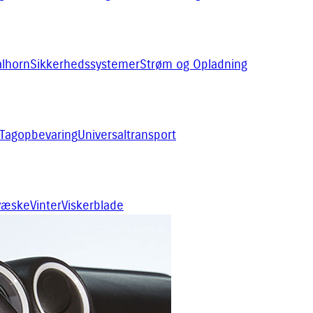
alhorn
Sikkerhedssystemer
Strøm og Opladning
Tagopbevaring
Universaltransport
rvæske
Vinter
Viskerblade