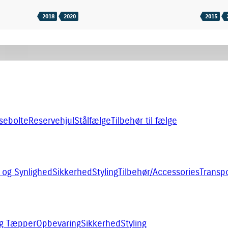
2018
2020
2015
sebolte
Reservehjul
Stålfælge
Tilbehør til fælge
 og Synlighed
Sikkerhed
Styling
Tilbehør/Accessories
Transpo
og Tæpper
Opbevaring
Sikkerhed
Styling