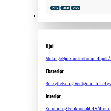
2017
2020
2024
TILBEHØR
Hjul
Alufælge
Hjulkapsler
Komplethjul
Lå
Eksteriør
Beskyttelse og Vedligeholdelse
Lys
Interiør
Komfort og Funktionalitet
Måtter 