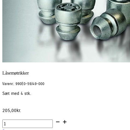
Låsemøtrikker
Varenr.: 990E0-59J49-000
Sæt med 4 stk.
205,00
kr.
Låsemøtrikker
antal