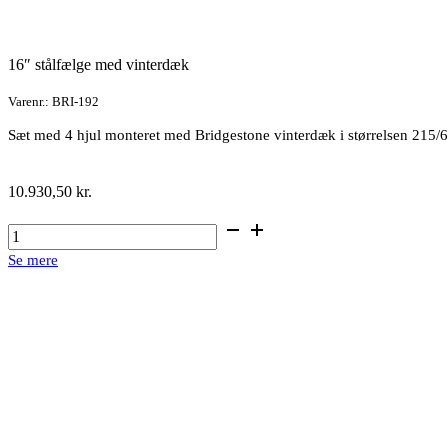
16″ stålfælge med vinterdæk
Varenr.: BRI-192
Sæt med 4 hjul monteret med Bridgestone vinterdæk i størrelsen 215
10.930,50
kr.
16"
stålfælge
Se mere
med
vinterdæk
antal