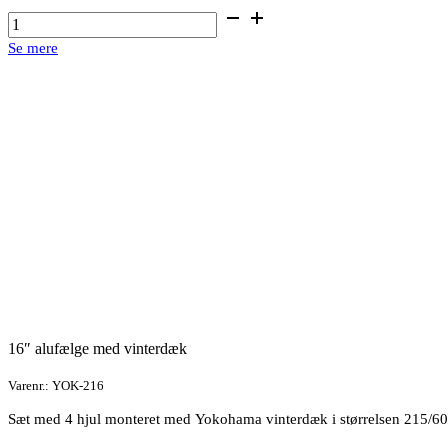
16"
alufælge
Se mere
med
vinterdæk
antal
16″ alufælge med vinterdæk
Varenr.: YOK-216
Sæt med 4 hjul monteret med Yokohama vinterdæk i størrelsen 215/6