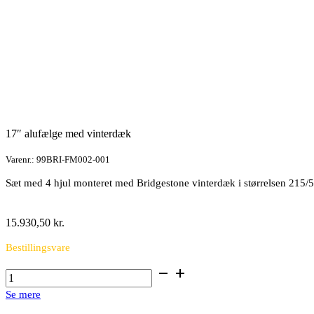
17″ alufælge med vinterdæk
Varenr.: 99BRI-FM002-001
Sæt med 4 hjul monteret med Bridgestone vinterdæk i størrelsen 215
15.930,50
kr.
Bestillingsvare
17"
alufælge
Se mere
med
vinterdæk