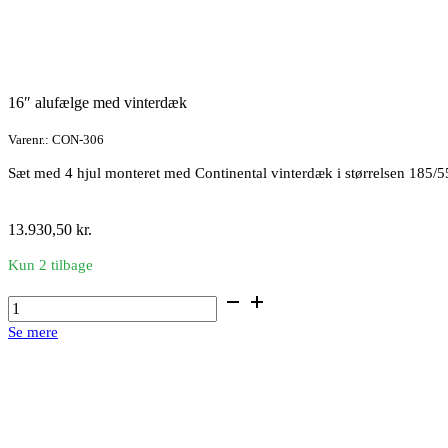
16″ alufælge med vinterdæk
Varenr.: CON-306
Sæt med 4 hjul monteret med Continental vinterdæk i størrelsen 185/
13.930,50
kr.
Kun 2 tilbage
16"
alufælge
Se mere
med
vinterdæk
antal