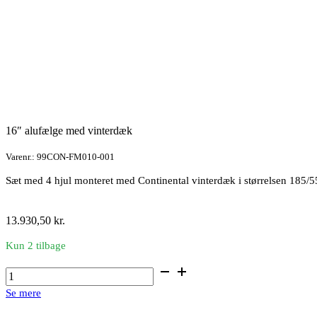
16″ alufælge med vinterdæk
Varenr.: 99CON-FM010-001
Sæt med 4 hjul monteret med Continental vinterdæk i størrelsen 185/
13.930,50
kr.
Kun 2 tilbage
16"
alufælge
Se mere
med
vinterdæk