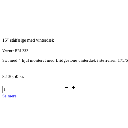
15″ stålfælge med vinterdæk
Varenr.: BRI-232
Sæt med 4 hjul monteret med Bridgestone vinterdæk i størrelsen 175
8.130,50
kr.
15"
stålfælge
Se mere
med
vinterdæk
antal