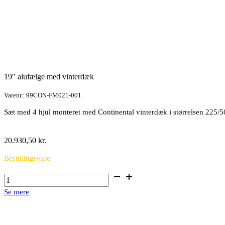
19″ alufælge med vinterdæk
Varenr.: 99CON-FM021-001
Sæt med 4 hjul monteret med Continental vinterdæk i størrelsen 225/
20.930,50
kr.
Bestillingsvare
19"
alufælge
Se mere
med
vinterdæk
antal