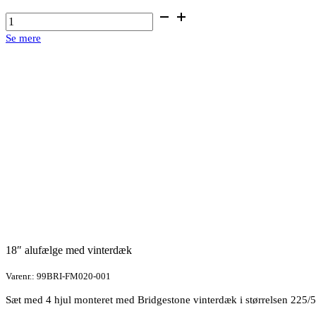
17"
alufælge
Se mere
med
vinterdæk
antal
18″ alufælge med vinterdæk
Varenr.: 99BRI-FM020-001
Sæt med 4 hjul monteret med Bridgestone vinterdæk i størrelsen 225