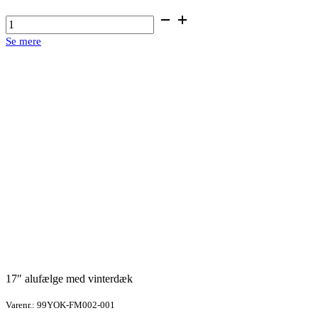
17"
alufælge
Se mere
med
vinterdæk
antal
17″ alufælge med vinterdæk
Varenr.: 99YOK-FM002-001