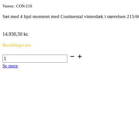
Varenr.: CON-216
Sæt med 4 hjul monteret med Continental vinterdæk i størrelsen 215/
14.930,50
kr.
Bestillingsvare
16"
alufælge
Se mere
med
vinterdæk
antal