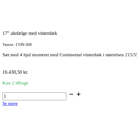
17″ alufælge med vinterdæk
Varenr.: CON-308
Sæt med 4 hjul monteret med Continental vinterdæk i størrelsen 215/
16.430,50
kr.
Kun 2 tilbage
17"
alufælge
Se mere
med
vinterdæk
antal