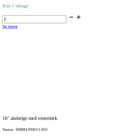
Kun 1 tilbage
16"
alufælge
Se mere
med
vinterdæk
antal
16″ alufælge med vinterdæk
Varenr.: 99BRI-FM011-001