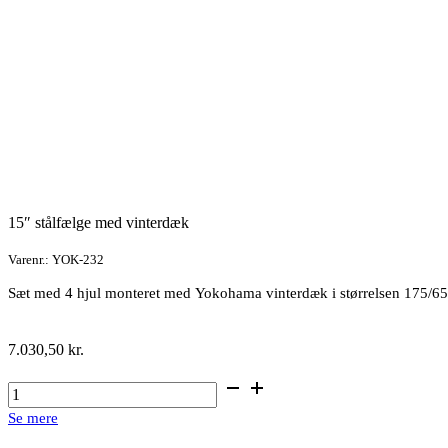
15″ stålfælge med vinterdæk
Varenr.: YOK-232
Sæt med 4 hjul monteret med Yokohama vinterdæk i størrelsen 175/6
7.030,50
kr.
15"
stålfælge
Se mere
med
vinterdæk