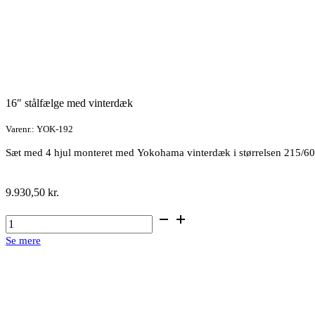
16″ stålfælge med vinterdæk
Varenr.: YOK-192
Sæt med 4 hjul monteret med Yokohama vinterdæk i størrelsen 215/6
9.930,50
kr.
16"
stålfælge
Se mere
med
vinterdæk
antal