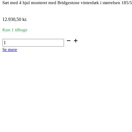
Sæt med 4 hjul monteret med Bridgestone vinterdæk i størrelsen 185
12.930,50
kr.
Kun 1 tilbage
16"
alufælge
Se mere
med
vinterdæk
antal