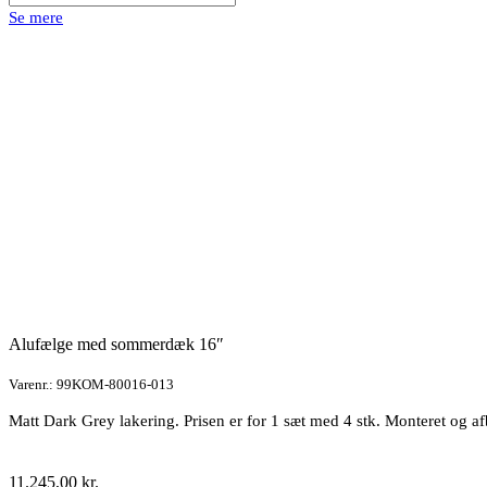
alufælge
Se mere
med
vinterdæk
antal
Alufælge med sommerdæk 16″
Varenr.: 99KOM-80016-013
Matt Dark Grey lakering. Prisen er for 1 sæt med 4 stk. Monteret og
11.245,00
kr.