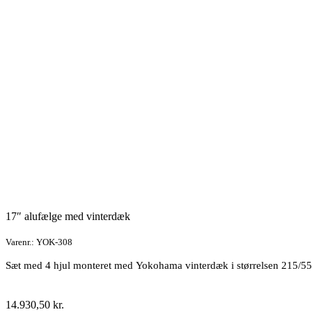
vinterdæk
antal
17″ alufælge med vinterdæk
Varenr.: YOK-308
Sæt med 4 hjul monteret med Yokohama vinterdæk i størrelsen 215/5
14.930,50
kr.