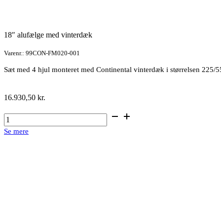
18″ alufælge med vinterdæk
Varenr.: 99CON-FM020-001
Sæt med 4 hjul monteret med Continental vinterdæk i størrelsen 225/
16.930,50
kr.
18"
alufælge
Se mere
med
vinterdæk
antal