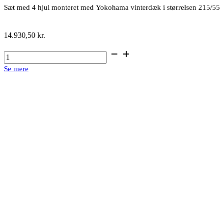
Sæt med 4 hjul monteret med Yokohama vinterdæk i størrelsen 215/5
14.930,50
kr.
17"
alufælge
Se mere
med
vinterdæk
antal