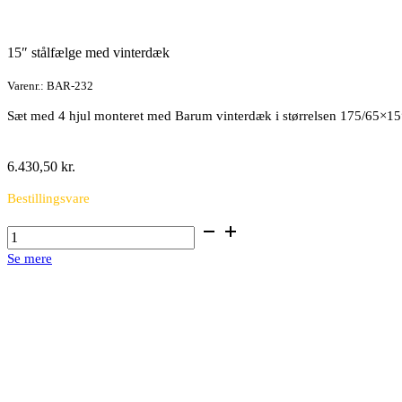
15″ stålfælge med vinterdæk
Varenr.: BAR-232
Sæt med 4 hjul monteret med Barum vinterdæk i størrelsen 175/65×15
6.430,50
kr.
Bestillingsvare
15"
stålfælge
Se mere
med
vinterdæk
antal