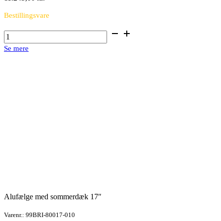
Bestillingsvare
Alufælge
med
Se mere
sommerdæk
16"
antal
Alufælge med sommerdæk 17″
Varenr.: 99BRI-80017-010