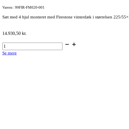
Varenr.: 99FIR-FM020-001
Sæt med 4 hjul monteret med Firestone vinterdæk i størrelsen 225/55
14.930,50
kr.
18"
alufælge
Se mere
med
vinterdæk
antal