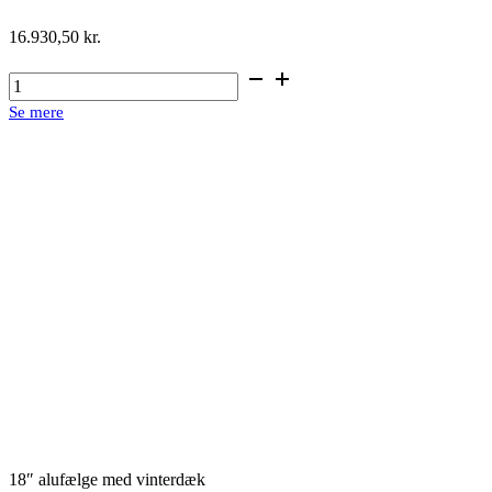
16.930,50
kr.
18"
alufælge
Se mere
med
vinterdæk
antal
18″ alufælge med vinterdæk