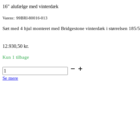
16″ alufælge med vinterdæk
Varenr.: 99BRI-80016-013
Sæt med 4 hjul monteret med Bridgestone vinterdæk i størrelsen 185
12.930,50
kr.
Kun 1 tilbage
16"
alufælge
Se mere
med
vinterdæk
antal