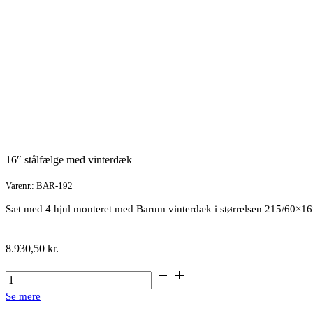
16″ stålfælge med vinterdæk
Varenr.: BAR-192
Sæt med 4 hjul monteret med Barum vinterdæk i størrelsen 215/60×16
8.930,50
kr.
16"
stålfælge
Se mere
med