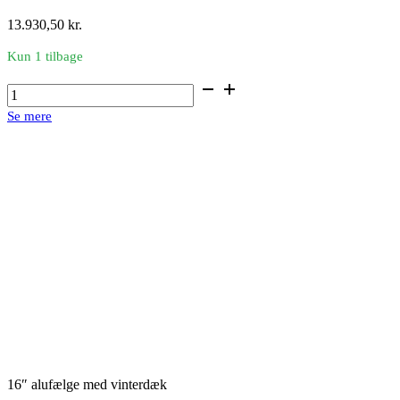
13.930,50
kr.
Kun 1 tilbage
16"
alufælge
Se mere
med
vinterdæk
antal
16″ alufælge med vinterdæk