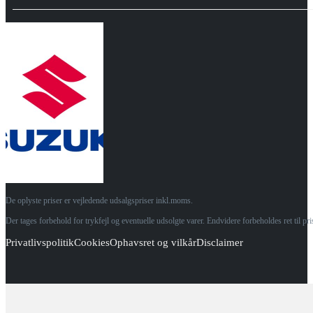
De oplyste priser er vejledende udsalgspriser inkl.moms.
Der tages forbehold for trykfejl og eventuelle udsolgte varer. Endvidere forbeholdes ret til p
Privatlivspolitik
Cookies
Ophavsret og vilkår
Disclaimer