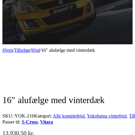
Hjem
/
Tilbehør
/
Hjul
/
16″ alufælge med vinterdæk
16″ alufælge med vinterdæk
SKU:
YOK-216
Kategori:
Alle komplethjul
,
Yokohama vinterhjul
,
Til
Passer til:
S-Cross
,
Vitara
13.930,50
kr.