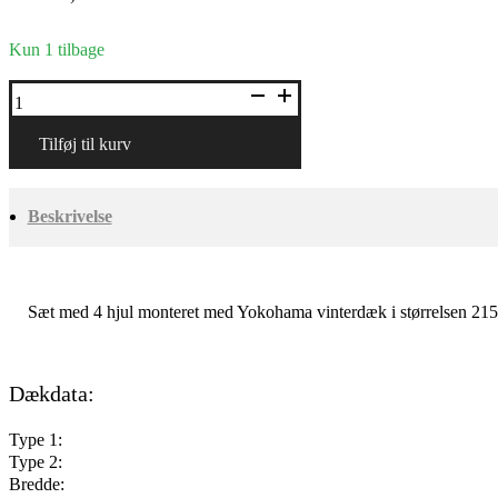
Kun 1 tilbage
16"
alufælge
med
vinterdæk
Tilføj til kurv
antal
Beskrivelse
Sæt med 4 hjul monteret med Yokohama vinterdæk i størrelsen 21
Dækdata:
Type 1:
Type 2:
Bredde: