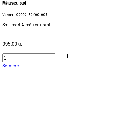
Måttesæt, stof
Varenr.: 99002-53Z00-005
Sæt med 4 måtter i stof
995,00
kr.
Måttesæt,
stof
Se mere
antal