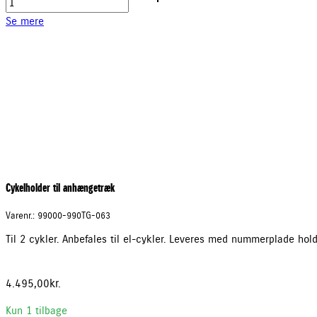
til
Se mere
anhængetræk
antal
Cykelholder til anhængetræk
Varenr.: 99000-990TG-063
Til 2 cykler. Anbefales til el-cykler. Leveres med nummerplade holder
4.495,00
kr.
Kun 1 tilbage