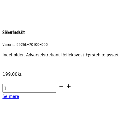
Sikkerhedskit
Varenr.: 9925E-70T00-000
Indeholder: Advarselstrekant Refleksvest Førstehjælpssæt
199,00
kr.
Sikkerhedskit
antal
Se mere