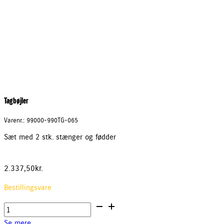
Tagbøjler
Varenr.: 99000-990TG-065
Sæt med 2 stk. stænger og fødder
2.337,50
kr.
Bestillingsvare
Tagbøjler
antal
Se mere