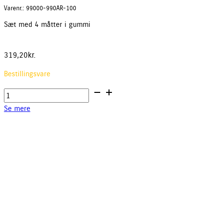
Varenr.: 99000-990AR-100
Sæt med 4 måtter i gummi
319,20
kr.
Bestillingsvare
Måttesæt,
gummi
Se mere
antal