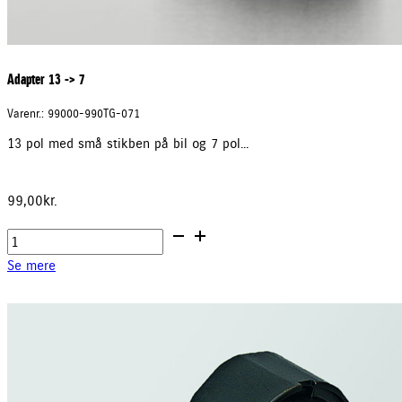
Adapter 13 -> 7
Varenr.: 99000-990TG-071
13 pol med små stikben på bil og 7 pol...
99,00
kr.
Adapter
13
Se mere
-
>
7
antal