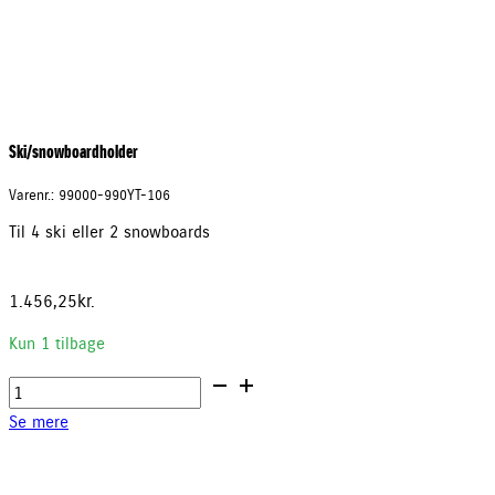
Ski/snowboardholder
Varenr.: 99000-990YT-106
Til 4 ski eller 2 snowboards
1.456,25
kr.
Kun 1 tilbage
Ski/snowboardholder
antal
Se mere