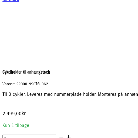
anhængetræk
antal
Cykelholder til anhængetræk
Varenr.: 99000-990TG-062
Til 3 cykler. Leveres med nummerplade holder. Monteres på anhæng
2.999,00
kr.
Kun 1 tilbage
Cykelholder