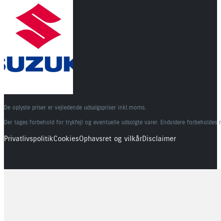
De oplyste priser er vejledende udsalgspriser inkl.moms.
Der tages forbehold for trykfejl og eventuelle udsolgte varer. Endvidere forbeholdes 
Privatlivspolitik
Cookies
Ophavsret og vilkår
Disclaimer