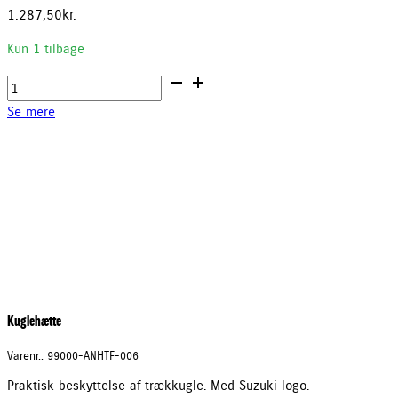
1.287,50
kr.
Kun 1 tilbage
Dørtrinslister
antal
Se mere
Kuglehætte
Varenr.: 99000-ANHTF-006
Praktisk beskyttelse af trækkugle. Med Suzuki logo.