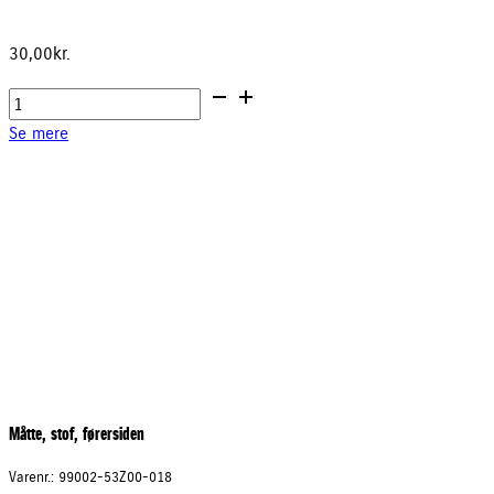
30,00
kr.
Kuglehætte
antal
Se mere
Måtte, stof, førersiden
Varenr.: 99002-53Z00-018