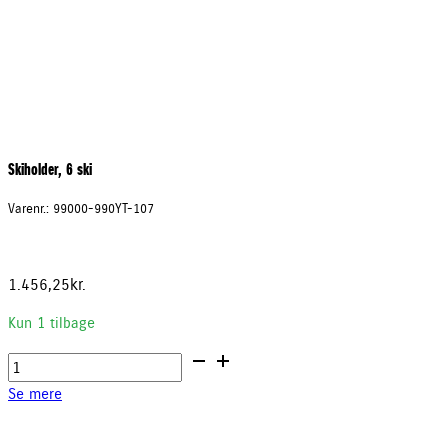
Skiholder, 6 ski
Varenr.: 99000-990YT-107
1.456,25
kr.
Kun 1 tilbage
Skiholder,
6
Se mere
ski
antal