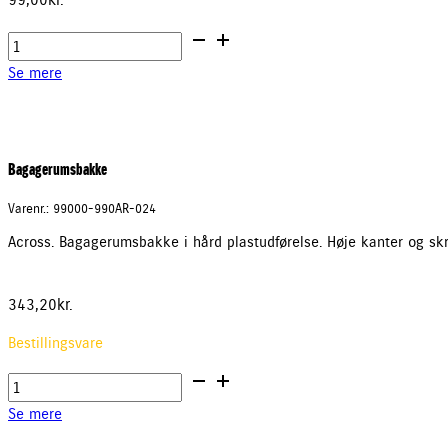
Adapter
7
Se mere
-
>
13
antal
Bagagerumsbakke
Varenr.: 99000-990AR-024
Across. Bagagerumsbakke i hård plastudførelse. Høje kanter og skr
343,20
kr.
Bestillingsvare
Bagagerumsbakke
antal
Se mere