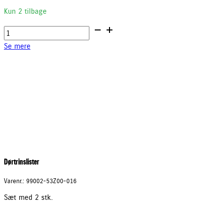
Kun 2 tilbage
Cykelholder
til
Se mere
anhængetræk
antal
Dørtrinslister
Varenr.: 99002-53Z00-016
Sæt med 2 stk.