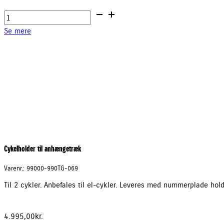
Cykelholder
til
Se mere
anhængetræk
antal
Cykelholder til anhængetræk
Varenr.: 99000-990TG-069
Til 2 cykler. Anbefales til el-cykler. Leveres med nummerplade holder
4.995,00
kr.