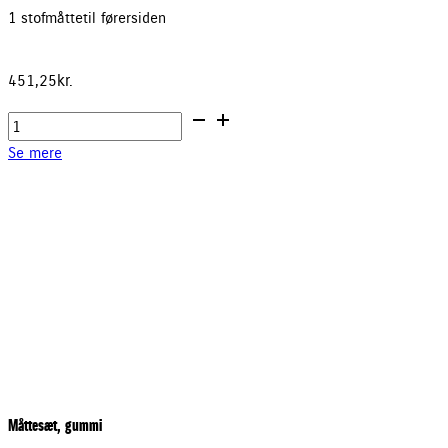
1 stofmåtte til førersiden
451,25
kr.
Måtte,
stof,
Se mere
førersiden
antal
Måttesæt, gummi