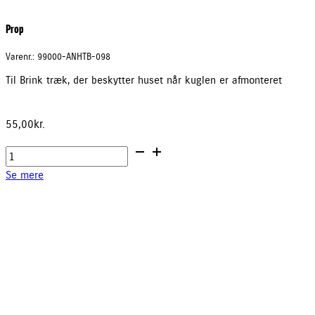
Prop
Varenr.: 99000-ANHTB-098
Til Brink træk, der beskytter huset når kuglen er afmonteret
55,00
kr.
Prop
antal
Se mere