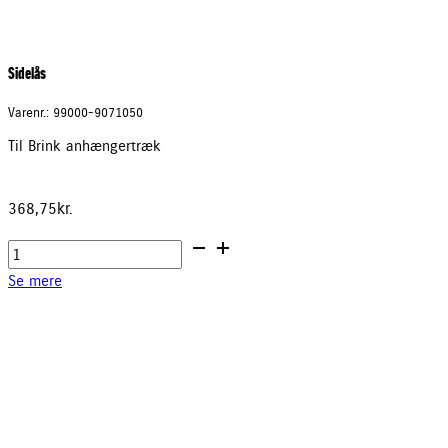
Sidelås
Varenr.: 99000-9071050
Til Brink anhængertræk
368,75
kr.
Sidelås
antal
Se mere