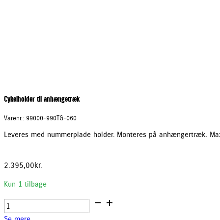
Cykelholder til anhængetræk
Varenr.: 99000-990TG-060
Leveres med nummerplade holder. Monteres på anhængertræk. Max 
2.395,00
kr.
Kun 1 tilbage
Cykelholder
til
Se mere