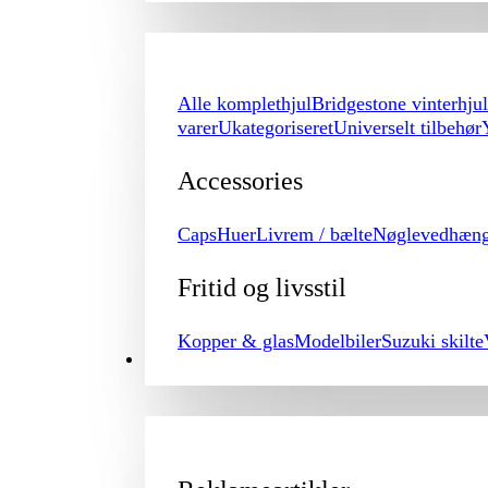
Alle komplethjul
Bridgestone vinterhjul
varer
Ukategoriseret
Universelt tilbehør
Accessories
Caps
Huer
Livrem / bælte
Nøglevedhæn
Fritid og livsstil
Kopper & glas
Modelbiler
Suzuki skilte
PROMOTION