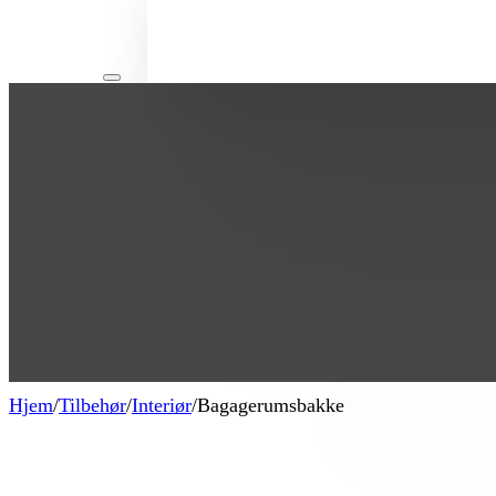
Hjem
/
Tilbehør
/
Interiør
/
Bagagerumsbakke