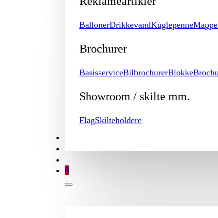
Reklameartikler
Balloner
Drikkevand
Kuglepenne
Mappe
Brochurer
Basisservice
Bilbrochurer
Blokke
Brochu
Showroom / skilte mm.
Flag
Skilteholdere
TILBUD
BROCHURE
MIN KONTO
0