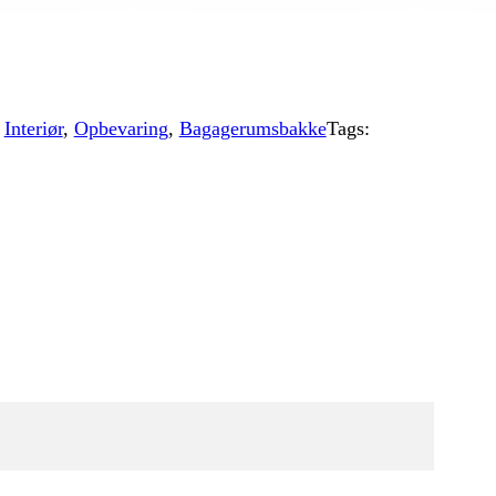
,
Interiør
,
Opbevaring
,
Bagagerumsbakke
Tags: