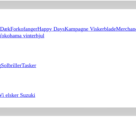
Dæk
Forkofanger
Happy Days
Kampagne Viskerblade
Merchan
Yokohama vinterhjul
g
Solbriller
Tasker
Vi elsker Suzuki