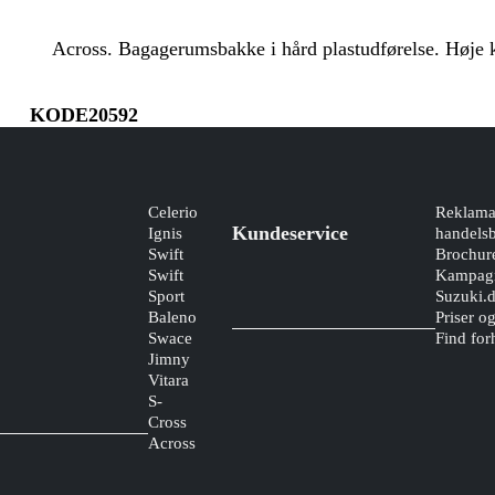
Across. Bagagerumsbakke i hård plastudførelse. Høje k
KODE20592
Celerio
Reklama
Kundeservice
Ignis
handelsb
Swift
Brochur
Swift
Kampagn
Sport
Suzuki.
Baleno
Priser o
Swace
Find for
Jimny
Vitara
S-
Cross
Across