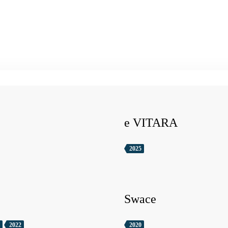
e VITARA
2025
Swace
2022
2020