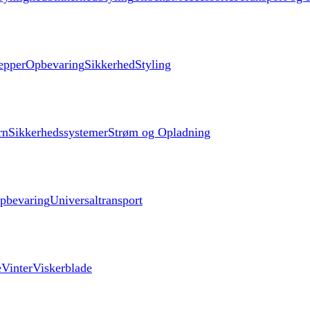
æpper
Opbevaring
Sikkerhed
Styling
rn
Sikkerhedssystemer
Strøm og Opladning
pbevaring
Universaltransport
e
Vinter
Viskerblade