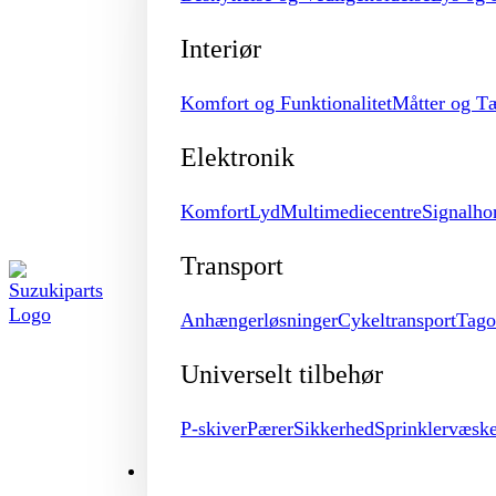
Interiør
Komfort og Funktionalitet
Måtter og T
Elektronik
Komfort
Lyd
Multimediecentre
Signalho
Transport
Anhængerløsninger
Cykeltransport
Tago
Universelt tilbehør
P-skiver
Pærer
Sikkerhed
Sprinklervæsk
MERCHANDISE