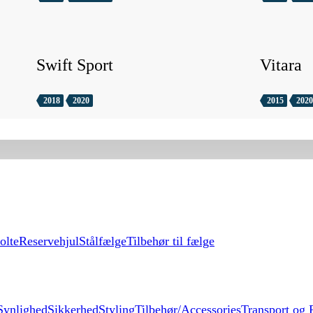
Swift Sport
Vitara
2018
2020
2015
2020
olte
Reservehjul
Stålfælge
Tilbehør til fælge
Synlighed
Sikkerhed
Styling
Tilbehør/Accessories
Transport og F