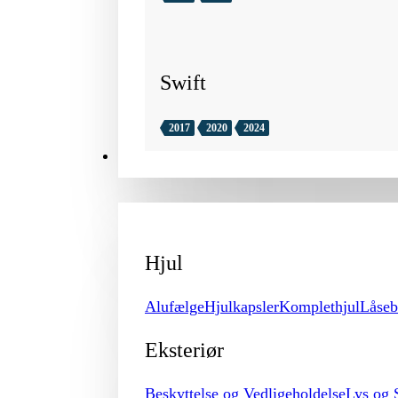
Swift
2017
2020
2024
TILBEHØR
Hjul
Alufælge
Hjulkapsler
Komplethjul
Låseb
Eksteriør
Beskyttelse og Vedligeholdelse
Lys og 