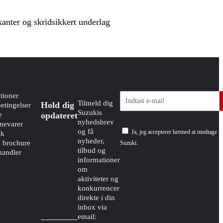
anter og skridsikkert underlag
tioner
Tilmeld dig
Hold dig
etingelser
Suzukis
e
opdateret
nyhedsbrev
evarer
og få
Ja, jeg accepterer hermed at modtage n
dk
nyheder,
g brochure
Suzuki.
tilbud og
handler
informationer
om
aktiviteter og
konkurrencer
direkte i din
inbox via
email: