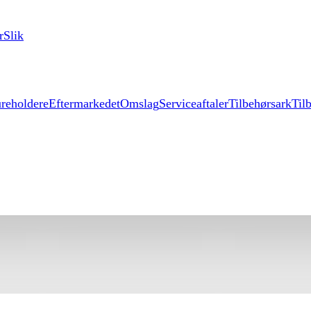
r
Slik
reholdere
Eftermarkedet
Omslag
Serviceaftaler
Tilbehørsark
Til