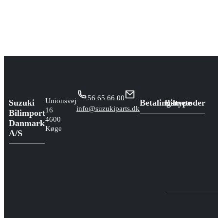
56 65 66 00
Unionsvej
Suzuki
Betalingsmetoder
Biltype
info@suzukiparts.dk
16
Bilimport
4600
Danmark
Køge
A/S