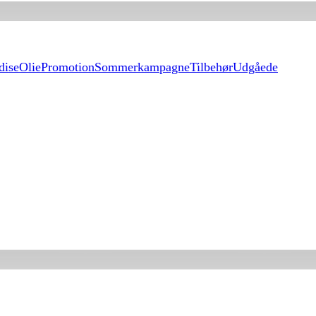
dise
Olie
Promotion
Sommerkampagne
Tilbehør
Udgåede