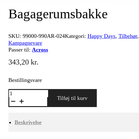
Bagagerumsbakke
SKU:
99000-990AR-024
Kategori:
Happy Days
,
Tilbehør
Kampagnevare
Passer til:
Across
343,20
kr.
Bestillingsvare
Bagagerumsbakke
antal
Tilføj til kurv
Beskrivelse