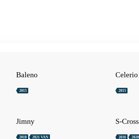
Baleno
Celerio
2015
2015
Jimny
S-Cross
2018
2021 VAN
2016
2020