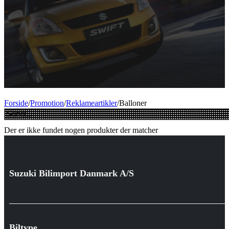
Forside
/
Promotion
/
Reklameartikler
/
Balloner
Der er ikke fundet nogen produkter der matcher
Suzuki Bilimport Danmark A/S
Biltype