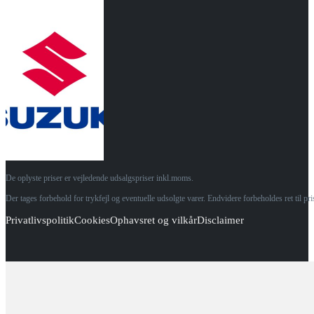
De oplyste priser er vejledende udsalgspriser inkl.moms.
Der tages forbehold for trykfejl og eventuelle udsolgte varer. Endvidere forbeholdes ret til p
Privatlivspolitik
Cookies
Ophavsret og vilkår
Disclaimer