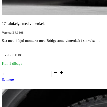
17″ alufælge med vinterdæk
Varenr.: BRI-308
Sæt med 4 hjul monteret med Bridgestone vinterdæk i størrelsen...
15.930,50
kr.
Kun 1 tilbage
17"
alufælge
Se mere
med
vinterdæk
antal