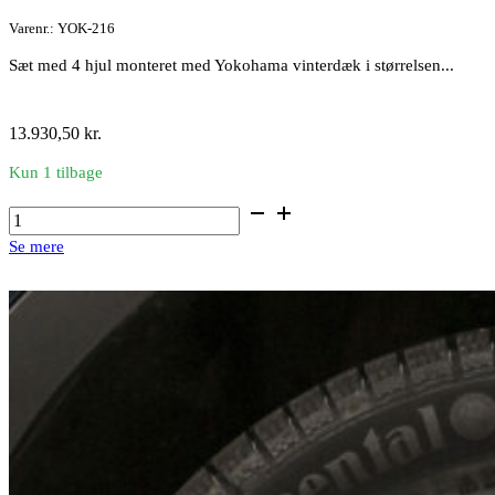
Varenr.: YOK-216
Sæt med 4 hjul monteret med Yokohama vinterdæk i størrelsen...
13.930,50
kr.
Kun 1 tilbage
16"
alufælge
Se mere
med
vinterdæk
antal