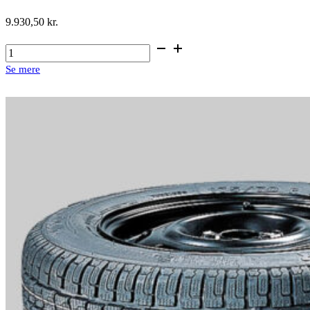
9.930,50
kr.
16"
stålfælge
Se mere
med
vinterdæk
antal