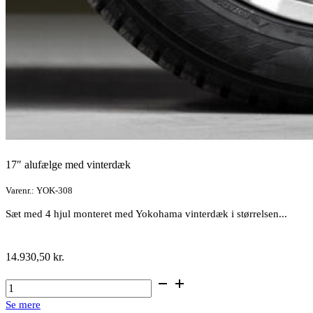
17″ alufælge med vinterdæk
Varenr.: YOK-308
Sæt med 4 hjul monteret med Yokohama vinterdæk i størrelsen...
14.930,50
kr.
17"
alufælge
Se mere
med