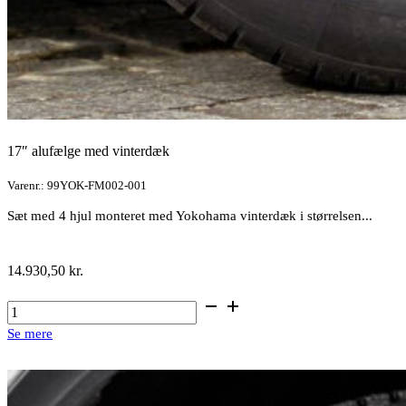
17″ alufælge med vinterdæk
Varenr.: 99YOK-FM002-001
Sæt med 4 hjul monteret med Yokohama vinterdæk i størrelsen...
14.930,50
kr.
17"
alufælge
Se mere
med
vinterdæk
antal