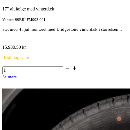
17″ alufælge med vinterdæk
Varenr.: 99BRI-FM002-001
Sæt med 4 hjul monteret med Bridgestone vinterdæk i størrelsen...
15.930,50
kr.
Bestillingsvare
17"
alufælge
Se mere
med
vinterdæk
antal