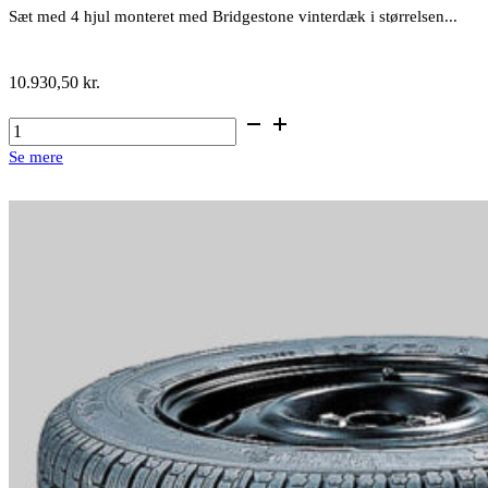
Sæt med 4 hjul monteret med Bridgestone vinterdæk i størrelsen...
10.930,50
kr.
16"
stålfælge
Se mere
med
vinterdæk
antal