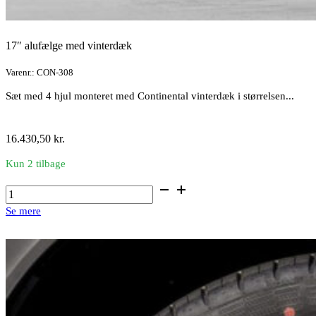
17″ alufælge med vinterdæk
Varenr.: CON-308
Sæt med 4 hjul monteret med Continental vinterdæk i størrelsen...
16.430,50
kr.
Kun 2 tilbage
17"
alufælge
Se mere
med
vinterdæk
antal