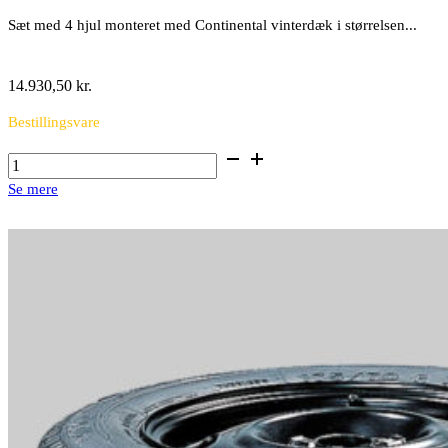
Sæt med 4 hjul monteret med Continental vinterdæk i størrelsen...
14.930,50
kr.
Bestillingsvare
16"
alufælge
Se mere
med
vinterdæk
antal