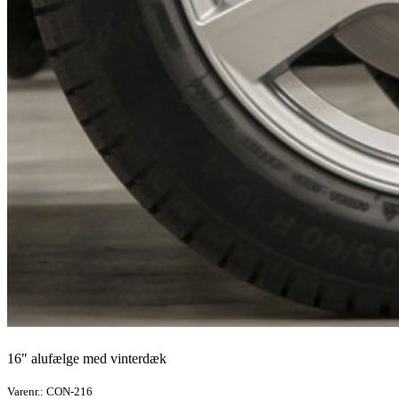
16″ alufælge med vinterdæk
Varenr.: CON-216