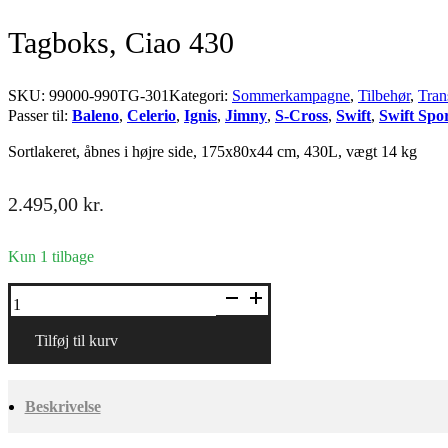
Tagboks, Ciao 430
SKU:
99000-990TG-301
Kategori:
Sommerkampagne
,
Tilbehør
,
Tran
Passer til:
Baleno
,
Celerio
,
Ignis
,
Jimny
,
S-Cross
,
Swift
,
Swift Spo
Sortlakeret, åbnes i højre side, 175x80x44 cm, 430L, vægt 14 kg
2.495,00
kr.
Kun 1 tilbage
Tagboks,
Ciao
430
antal
Tilføj til kurv
Beskrivelse