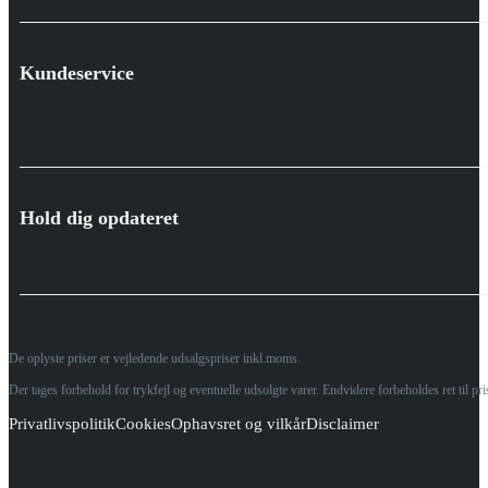
Kundeservice
Hold dig opdateret
De oplyste priser er vejledende udsalgspriser inkl.moms.
Der tages forbehold for trykfejl og eventuelle udsolgte varer. Endvidere forbeholdes ret til p
Privatlivspolitik
Cookies
Ophavsret og vilkår
Disclaimer