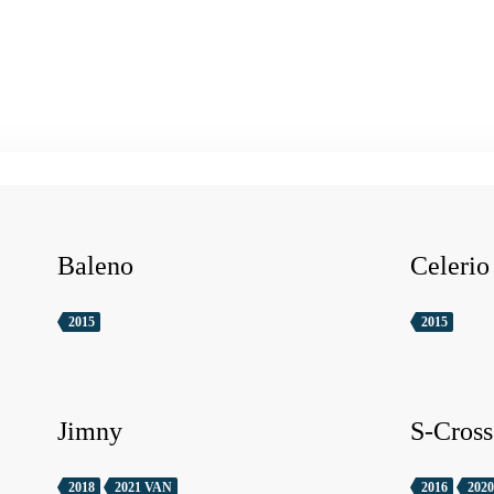
Baleno
Celerio
2015
2015
Jimny
S-Cross
2018
2021 VAN
2016
2020