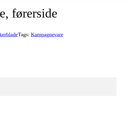
e, førerside
kerblade
Tags:
Kampagnevare