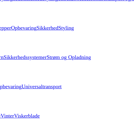
æpper
Opbevaring
Sikkerhed
Styling
rn
Sikkerhedssystemer
Strøm og Opladning
pbevaring
Universaltransport
e
Vinter
Viskerblade