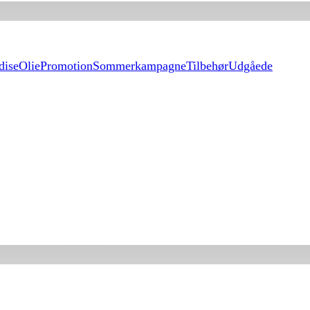
dise
Olie
Promotion
Sommerkampagne
Tilbehør
Udgåede