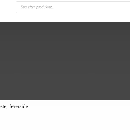
Products
search
ste, førerside