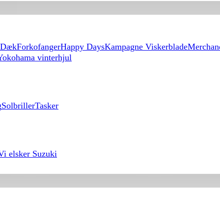
Dæk
Forkofanger
Happy Days
Kampagne Viskerblade
Merchan
Yokohama vinterhjul
g
Solbriller
Tasker
Vi elsker Suzuki