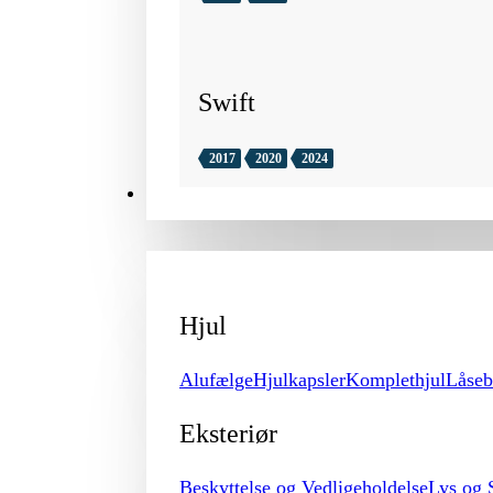
Swift
2017
2020
2024
TILBEHØR
Hjul
Alufælge
Hjulkapsler
Komplethjul
Låseb
Eksteriør
Beskyttelse og Vedligeholdelse
Lys og 