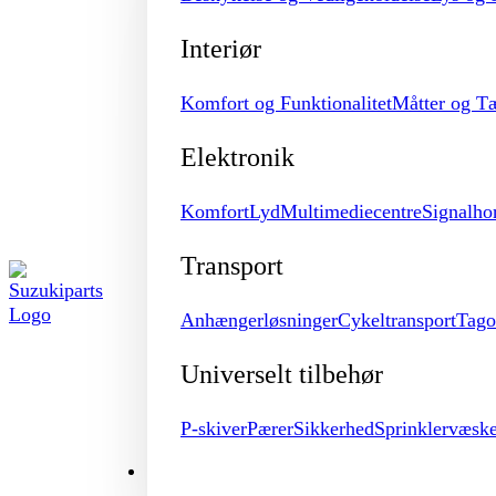
Interiør
Komfort og Funktionalitet
Måtter og T
Elektronik
Komfort
Lyd
Multimediecentre
Signalho
Transport
Anhængerløsninger
Cykeltransport
Tago
Universelt tilbehør
P-skiver
Pærer
Sikkerhed
Sprinklervæsk
MERCHANDISE