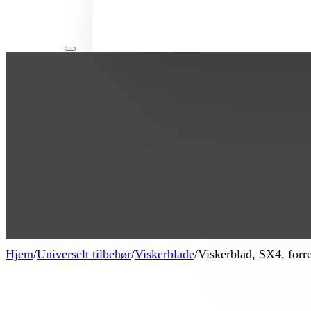
Hjem
/
Universelt tilbehør
/
Viskerblade
/
Viskerblad, SX4, forre