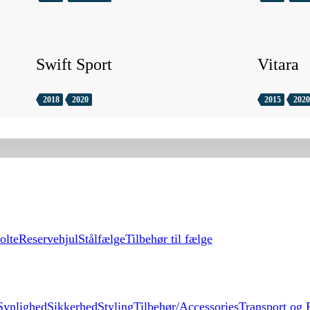
Swift Sport
Vitara
2018
2020
2015
2020
olte
Reservehjul
Stålfælge
Tilbehør til fælge
Synlighed
Sikkerhed
Styling
Tilbehør/Accessories
Transport og F