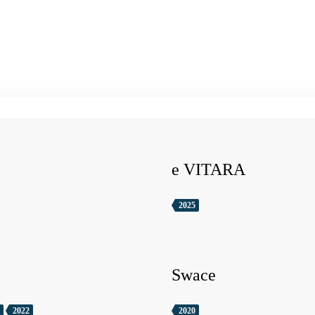
e VITARA
2025
Swace
2022
2020