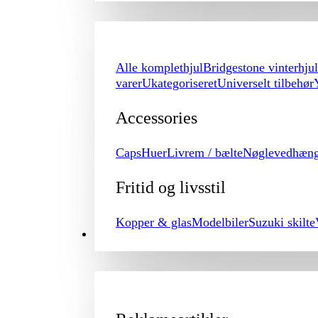
Alle komplethjul
Bridgestone vinterhjul
varer
Ukategoriseret
Universelt tilbehør
Accessories
Caps
Huer
Livrem / bælte
Nøglevedhæn
Fritid og livsstil
Kopper & glas
Modelbiler
Suzuki skilte
PROMOTION