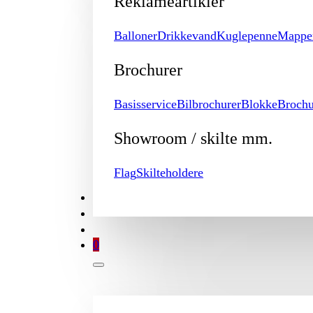
Reklameartikler
Balloner
Drikkevand
Kuglepenne
Mappe
Brochurer
Basisservice
Bilbrochurer
Blokke
Brochu
Showroom / skilte mm.
Flag
Skilteholdere
TILBUD
BROCHURE
MIN KONTO
0