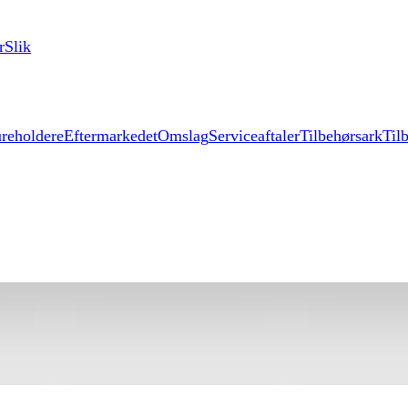
r
Slik
reholdere
Eftermarkedet
Omslag
Serviceaftaler
Tilbehørsark
Til