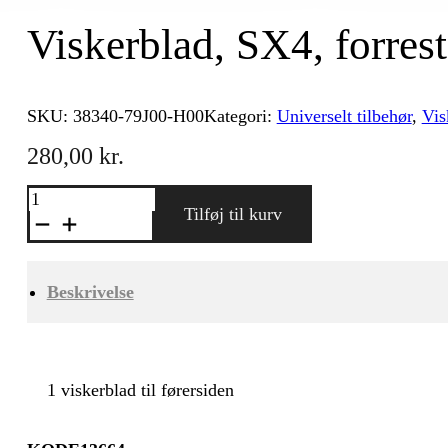
Viskerblad, SX4, forrest
SKU:
38340-79J00-H00
Kategori:
Universelt tilbehør
,
Vis
280,00
kr.
Viskerblad,
SX4,
Tilføj til kurv
forreste,
førerside
antal
Beskrivelse
1 viskerblad til førersiden