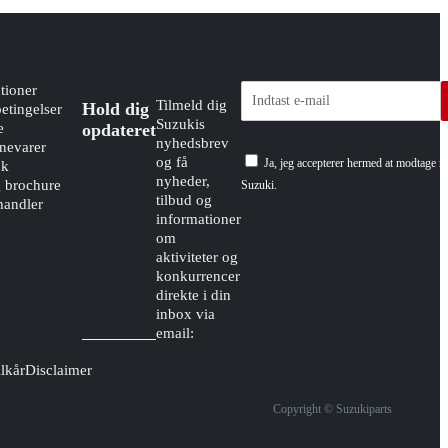
tioner
Tilmeld dig
Hold dig
etingelser
Suzukis
e
opdateret
nyhedsbrev
evarer
og få
Ja, jeg accepterer hermed at modtage n
dk
nyheder,
g brochure
Suzuki.
tilbud og
handler
informationer
om
aktiviteter og
konkurrencer
direkte i din
inbox via
email:
lkår
Disclaimer
Copyright © Suzukiparts