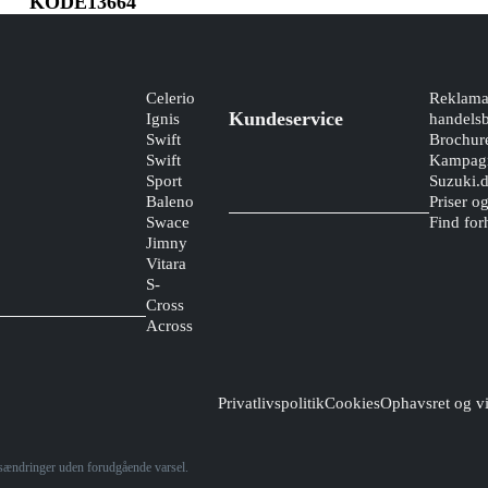
KODE13664
Celerio
Reklama
Kundeservice
Ignis
handelsb
Swift
Brochur
Swift
Kampagn
Sport
Suzuki.
Baleno
Priser o
Swace
Find for
Jimny
Vitara
S-
Cross
Across
Privatlivspolitik
Cookies
Ophavsret og vi
risændringer uden forudgående varsel.