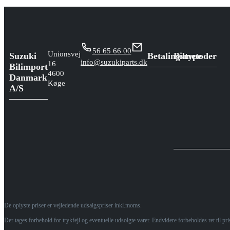
56 65 66 00
Unionsvej
Suzuki
Betalingsmetoder
Biltype
info@suzukiparts.dk
16
Bilimport
4600
Danmark
Køge
A/S
De oplyste priser er vejledende udsalgspriser inkl.moms.
Der tages forbehold for trykfejl og eventuelle udsolgte varer. Endvidere forbeholdes ret til p