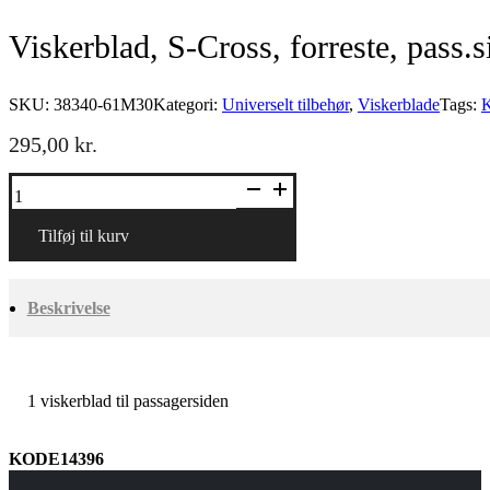
Viskerblad, S-Cross, forreste, pass.s
SKU:
38340-61M30
Kategori:
Universelt tilbehør
,
Viskerblade
Tags:
K
295,00
kr.
Viskerblad,
S-
Cross,
forreste,
Tilføj til kurv
pass.side
antal
Beskrivelse
1 viskerblad til passagersiden
KODE14396