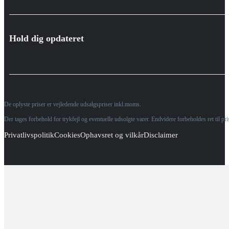
Hold dig opdateret
De oplyste priser er vejledende udsalgspriser inkl.moms.
Der tages forbehold for trykfejl og eventuelle udsolgte varer. Endvidere forbeholdes ret til p
Privatlivspolitik
Cookies
Ophavsret og vilkår
Disclaimer