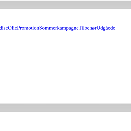
dise
Olie
Promotion
Sommerkampagne
Tilbehør
Udgåede