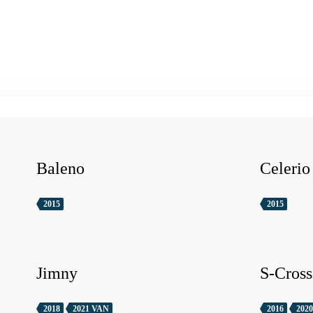
Baleno
Celerio
2015
2015
Jimny
S-Cross
2018
2021 VAN
2016
2020