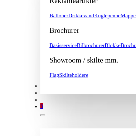
Reklameartikler
Balloner
Drikkevand
Kuglepenne
Mappe
Brochurer
Basisservice
Bilbrochurer
Blokke
Brochu
Showroom / skilte mm.
Flag
Skilteholdere
TILBUD
BROCHURE
MIN KONTO
0