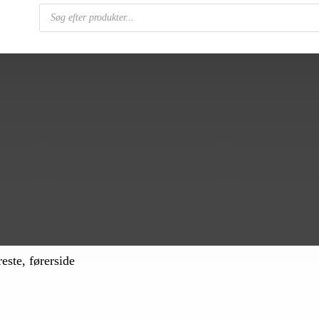
Products
search
este, førerside