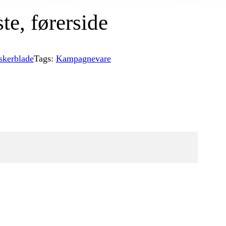
te, førerside
skerblade
Tags:
Kampagnevare