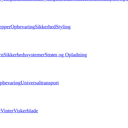
æpper
Opbevaring
Sikkerhed
Styling
rn
Sikkerhedssystemer
Strøm og Opladning
pbevaring
Universaltransport
e
Vinter
Viskerblade