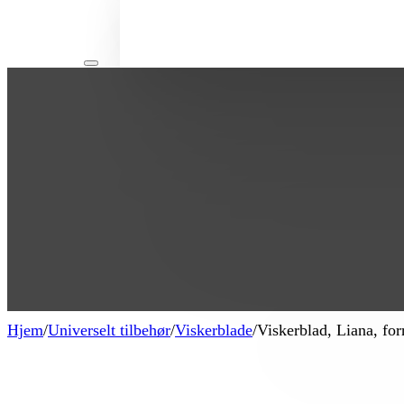
Hjem
/
Universelt tilbehør
/
Viskerblade
/
Viskerblad, Liana, forr