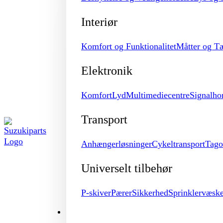
Interiør
Komfort og Funktionalitet
Måtter og T
Elektronik
Komfort
Lyd
Multimediecentre
Signalho
Transport
Anhængerløsninger
Cykeltransport
Tago
Universelt tilbehør
P-skiver
Pærer
Sikkerhed
Sprinklervæsk
MERCHANDISE