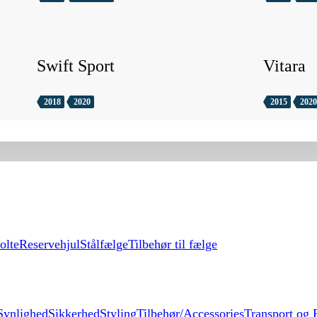
Swift Sport
Vitara
2018
2020
2015
2020
olte
Reservehjul
Stålfælge
Tilbehør til fælge
Synlighed
Sikkerhed
Styling
Tilbehør/Accessories
Transport og F