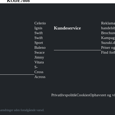
KODE7808
Celerio
Reklama
Kundeservice
Ignis
handelsb
Swift
Brochur
Swift
Kampagn
Sport
Suzuki.
Baleno
Priser o
Swace
Find for
Jimny
Vitara
S-
Cross
Across
Privatlivspolitik
Cookies
Ophavsret og vi
risændringer uden forudgående varsel.