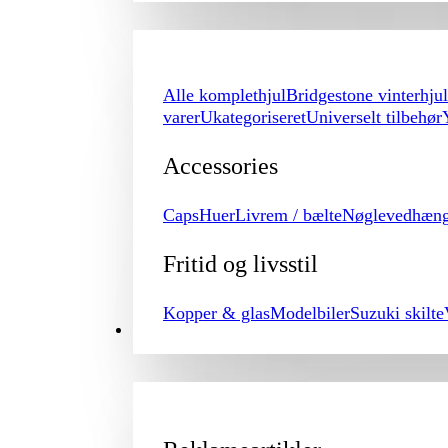
Alle komplethjul
Bridgestone vinterhjul
varer
Ukategoriseret
Universelt tilbehør
Accessories
Caps
Huer
Livrem / bælte
Nøglevedhæn
Fritid og livsstil
Kopper & glas
Modelbiler
Suzuki skilte
PROMOTION