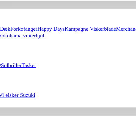
Dæk
Forkofanger
Happy Days
Kampagne Viskerblade
Merchan
Yokohama vinterhjul
g
Solbriller
Tasker
Vi elsker Suzuki