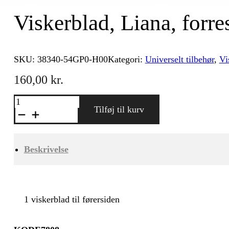
Viskerblad, Liana, forres
SKU:
38340-54GP0-H00
Kategori:
Universelt tilbehør
,
Vi
160,00
kr.
Viskerblad,
Liana,
Tilføj til kurv
forreste,
førerside
antal
Beskrivelse
1 viskerblad til førersiden