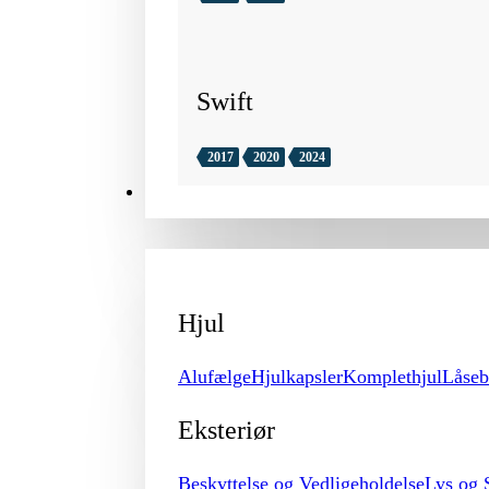
Swift
2017
2020
2024
TILBEHØR
Hjul
Alufælge
Hjulkapsler
Komplethjul
Låseb
Eksteriør
Beskyttelse og Vedligeholdelse
Lys og 