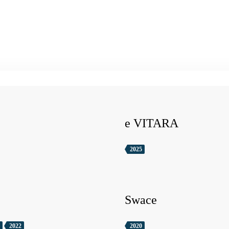
e VITARA
2025
Swace
2022
2020