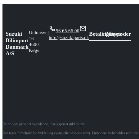
56 65 66 00
Unionsvej
Suzuki
Betalingsmetoder
Biltype
info@suzukiparts.dk
16
Bilimport
4600
Danmark
Køge
A/S
De oplyste priser er vejledende udsalgspriser inkl.moms.
Der tages forbehold for trykfejl og eventuelle udsolgte varer. Endvidere forbeholdes ret til p