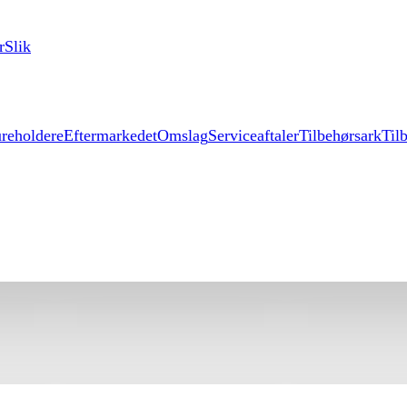
r
Slik
reholdere
Eftermarkedet
Omslag
Serviceaftaler
Tilbehørsark
Til