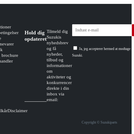
tioner
Tilmeld dig
Hold dig
etingelser
Suzukis
e
opdateret
nyhedsbrev
evarer
og få
Ja, jeg accepterer hermed at modtage n
dk
nyheder,
g brochure
Suzuki.
tilbud og
handler
informationer
om
aktiviteter og
konkurrencer
direkte i din
inbox via
email:
lkår
Disclaimer
Copyright © Suzukiparts