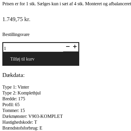
Prisen er for 1 stk. Sælges kun i sæt af 4 stk. Monteret og afbalanc
1.749,75
kr.
Bestillingsvare
Stålfælg
med
vinterhjul
15"
Tilføj til kurv
antal
Dækdata:
Type 1: Vinter
Type 2: Komplethjul
Bredde: 175
Profil: 65
Tommer: 15
Dækmønster: V903-KOMPLET
Hastighedskode: T
Brændstofsforbrug: E