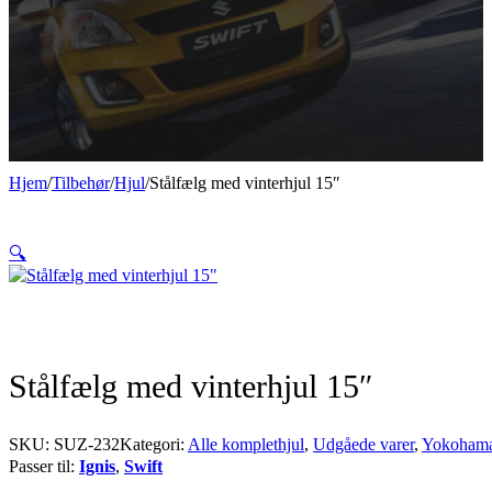
Hjem
/
Tilbehør
/
Hjul
/
Stålfælg med vinterhjul 15″
🔍
Stålfælg med vinterhjul 15″
SKU:
SUZ-232
Kategori:
Alle komplethjul
,
Udgåede varer
,
Yokohama 
Passer til:
Ignis
,
Swift