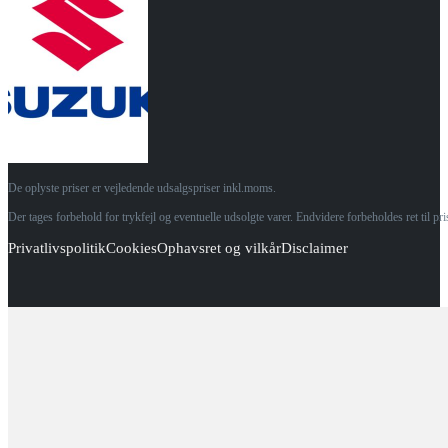
De oplyste priser er vejledende udsalgspriser inkl.moms.
Der tages forbehold for trykfejl og eventuelle udsolgte varer. Endvidere forbeholdes ret til p
Privatlivspolitik
Cookies
Ophavsret og vilkår
Disclaimer