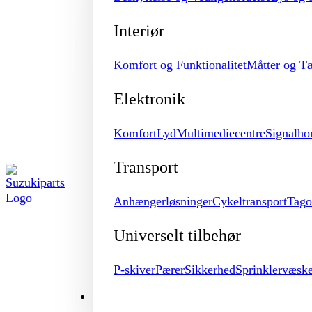
Interiør
Komfort og Funktionalitet
Måtter og T
Elektronik
Komfort
Lyd
Multimediecentre
Signalho
Transport
Anhængerløsninger
Cykeltransport
Tago
Universelt tilbehør
P-skiver
Pærer
Sikkerhed
Sprinklervæsk
MERCHANDISE