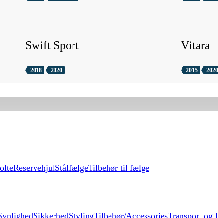
Swift Sport
Vitara
2018
2020
2015
2020
olte
Reservehjul
Stålfælge
Tilbehør til fælge
Synlighed
Sikkerhed
Styling
Tilbehør/Accessories
Transport og F