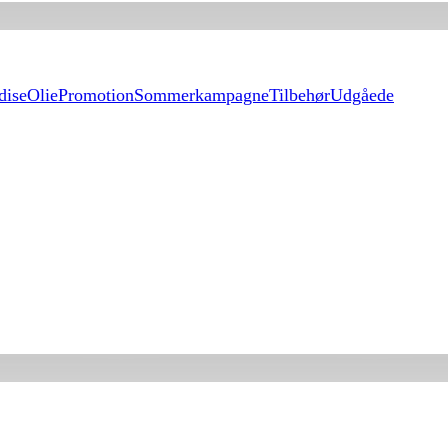
dise
Olie
Promotion
Sommerkampagne
Tilbehør
Udgåede