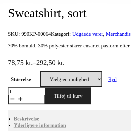
Sweatshirt, sort
SKU:
990KP-00064
Kategori:
Udgåede varer
,
Merchandis
70% bomuld, 30% polyester sikrer ensartet pasform efter 
78,75
kr.
–
292,50
kr.
Prisinterval:
78,75 kr.
til
Størrelse
Ryd
292,50 kr.
Sweatshirt,
sort
Tilføj til kurv
antal
Beskrivelse
Yderligere information