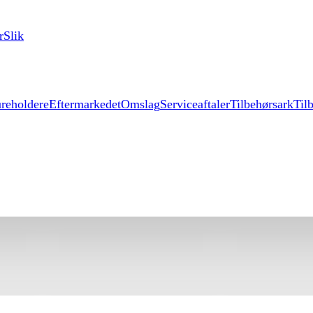
r
Slik
reholdere
Eftermarkedet
Omslag
Serviceaftaler
Tilbehørsark
Til