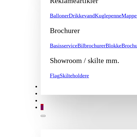
Reklameartikler
Balloner
Drikkevand
Kuglepenne
Mappe
Brochurer
Basisservice
Bilbrochurer
Blokke
Brochu
Showroom / skilte mm.
Flag
Skilteholdere
TILBUD
BROCHURE
MIN KONTO
0