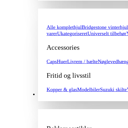
Alle komplethjul
Bridgestone vinterhjul
varer
Ukategoriseret
Universelt tilbehør
Accessories
Caps
Huer
Livrem / bælte
Nøglevedhæn
Fritid og livsstil
Kopper & glas
Modelbiler
Suzuki skilte
PROMOTION