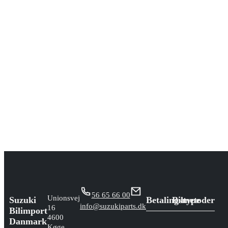
56 65 66 00
Unionsvej
Suzuki
Betalingsmetoder
Biltype
info@suzukiparts.dk
16
Bilimport
4600
Danmark
Køge