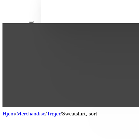
Hjem
/
Merchandise
/
Trøjer
/
Sweatshirt, sort