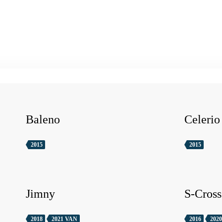
Baleno
Celerio
2015
2015
Jimny
S-Cross
2018
2021 VAN
2016
2020