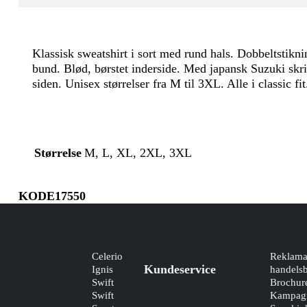
Klassisk sweatshirt i sort med rund hals. Dobbeltstikn
bund. Blød, børstet inderside. Med japansk Suzuki skrif
siden. Unisex størrelser fra M til 3XL. Alle i classic fit
Størrelse
M, L, XL, 2XL, 3XL
KODE17550
Celerio
Reklama
Kundeservice
Ignis
handelsb
Swift
Brochur
Swift
Kampagn