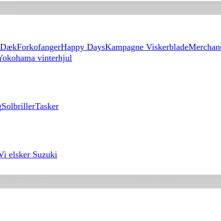
Dæk
Forkofanger
Happy Days
Kampagne Viskerblade
Merchan
Yokohama vinterhjul
g
Solbriller
Tasker
Vi elsker Suzuki