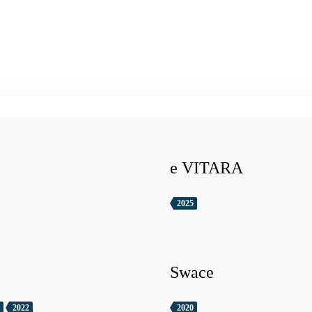
e VITARA
2025
Swace
2022
2020