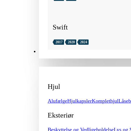
Swift
2017
2020
2024
TILBEHØR
Hjul
Alufælge
Hjulkapsler
Komplethjul
Låseb
Eksteriør
Beskyttelse og Vedligeholdelse
Lys og 