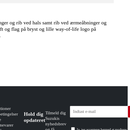
inger og rib ved hals samt rib ved ærmeåbninger og
t og flag på bryst og lille way-of-life logo på
.
tioner
Tilmeld dig
Hold dig
etingelser
Suzukis
e
opdateret
nyhedsbrev
evarer
og få
Ja, jeg accepterer hermed at modtage n