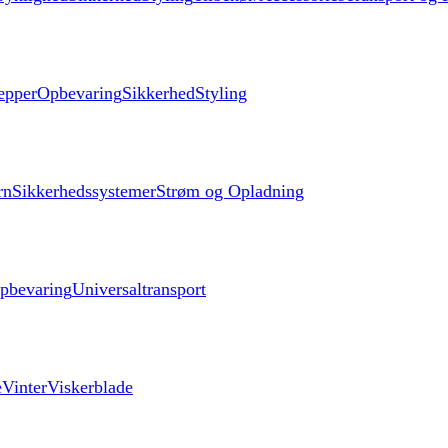
æpper
Opbevaring
Sikkerhed
Styling
rn
Sikkerhedssystemer
Strøm og Opladning
pbevaring
Universaltransport
e
Vinter
Viskerblade