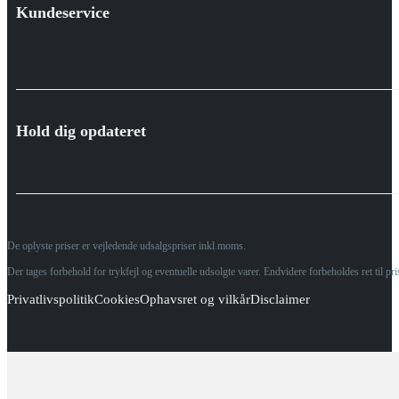
Kundeservice
Hold dig opdateret
De oplyste priser er vejledende udsalgspriser inkl.moms.
Der tages forbehold for trykfejl og eventuelle udsolgte varer. Endvidere forbeholdes ret til p
Privatlivspolitik
Cookies
Ophavsret og vilkår
Disclaimer