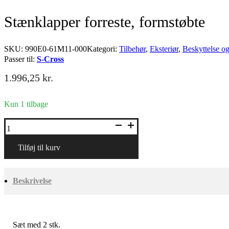
Stænklapper forreste, formstøbte
SKU:
990E0-61M11-000
Kategori:
Tilbehør
,
Eksteriør
,
Beskyttelse o
Passer til:
S-Cross
1.996,25
kr.
Kun 1 tilbage
Stænklapper
forreste,
formstøbte
antal
Tilføj til kurv
Beskrivelse
Sæt med 2 stk.