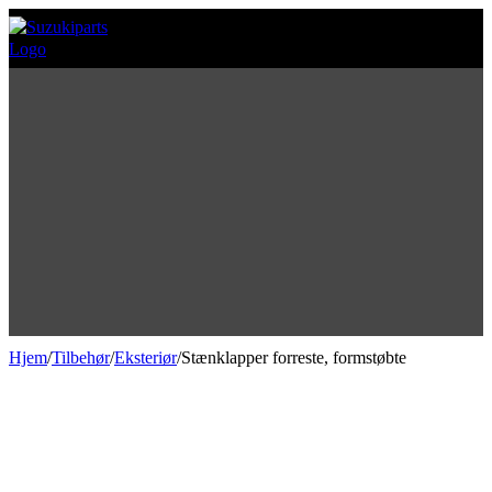
Hjem
/
Tilbehør
/
Eksteriør
/
Stænklapper forreste, formstøbte