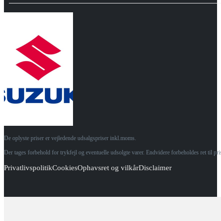
De oplyste priser er vejledende udsalgspriser inkl.moms.
Der tages forbehold for trykfejl og eventuelle udsolgte varer. Endvidere forbeholdes ret til p
Privatlivspolitik
Cookies
Ophavsret og vilkår
Disclaimer