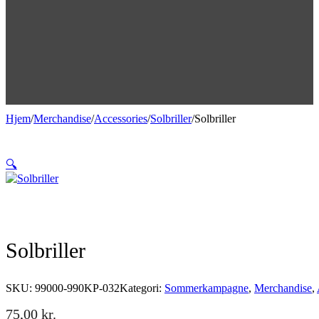
Hjem
/
Merchandise
/
Accessories
/
Solbriller
/
Solbriller
🔍
Solbriller
SKU:
99000-990KP-032
Kategori:
Sommerkampagne
,
Merchandise
,
75,00
kr.