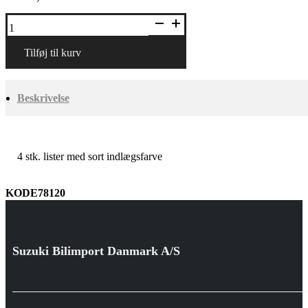
Sidelister,
sort
indlæg
antal
Tilføj til kurv
Beskrivelse
4 stk. lister med sort indlægsfarve
KODE78120
Suzuki Bilimport Danmark A/S