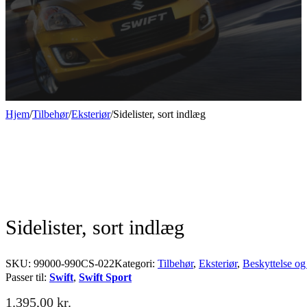
Hjem
/
Tilbehør
/
Eksteriør
/
Sidelister, sort indlæg
Sidelister, sort indlæg
SKU:
99000-990CS-022
Kategori:
Tilbehør
,
Eksteriør
,
Beskyttelse og
Passer til:
Swift
,
Swift Sport
1.395,00
kr.