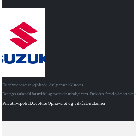
De oplyste priser er vejledende udsalgspriser inkl.moms.
Der tages forbehold for trykfejl og eventuelle udsolgte varer. Endvidere forbeholdes ret til p
Privatlivspolitik
Cookies
Ophavsret og vilkår
Disclaimer