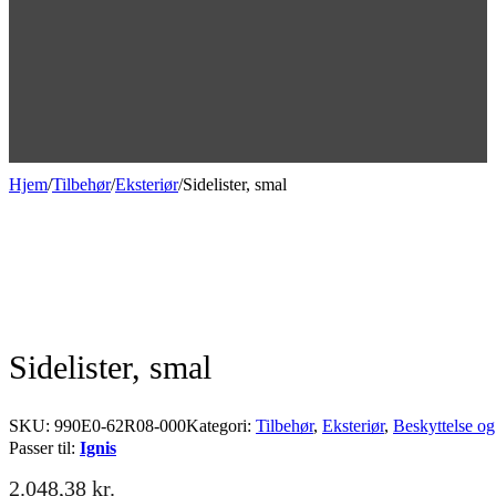
Hjem
/
Tilbehør
/
Eksteriør
/
Sidelister, smal
Sidelister, smal
SKU:
990E0-62R08-000
Kategori:
Tilbehør
,
Eksteriør
,
Beskyttelse og
Passer til:
Ignis
2.048,38
kr.