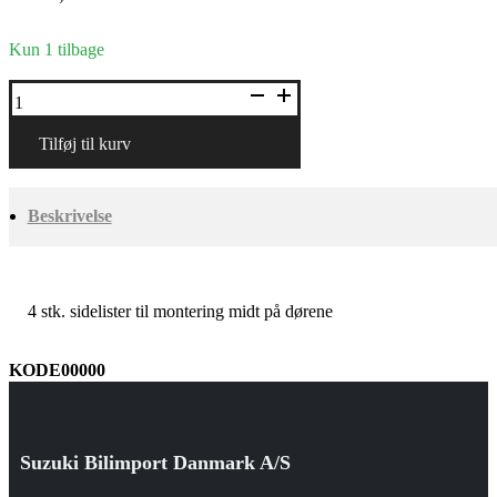
Kun 1 tilbage
Sidelister,
smal
antal
Tilføj til kurv
Beskrivelse
4 stk. sidelister til montering midt på dørene
KODE00000
Suzuki Bilimport Danmark A/S