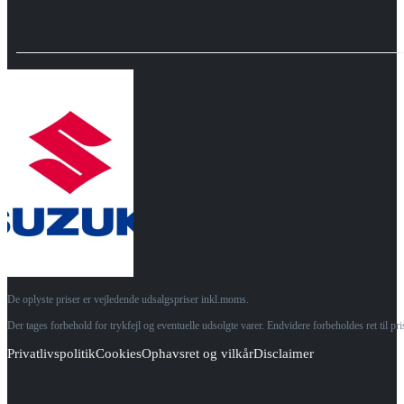
De oplyste priser er vejledende udsalgspriser inkl.moms.
Der tages forbehold for trykfejl og eventuelle udsolgte varer. Endvidere forbeholdes ret til p
Privatlivspolitik
Cookies
Ophavsret og vilkår
Disclaimer