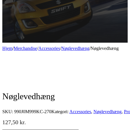
Hjem
/
Merchandise
/
Accessories
/
Nøglevedhæng
/
Nøglevedhæng
Nøglevedhæng
SKU:
990J0M999KC-270
Kategori:
Accessories
,
Nøglevedhæng
,
Pr
127,50
kr.