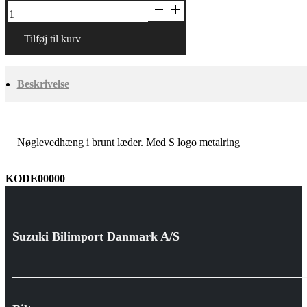
Nøglevedhæng
antal
Tilføj til kurv
Beskrivelse
Nøglevedhæng i brunt læder. Med S logo metalring
KODE00000
Suzuki Bilimport Danmark A/S