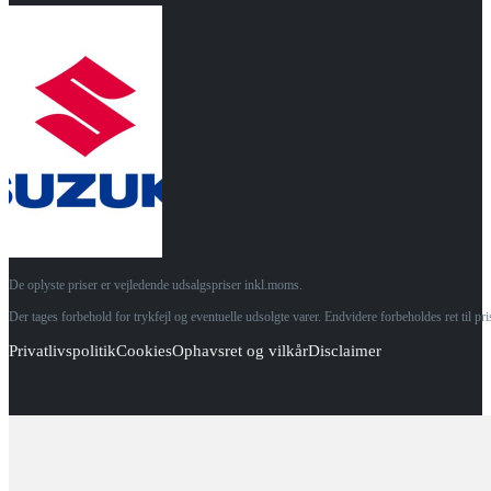
De oplyste priser er vejledende udsalgspriser inkl.moms.
Der tages forbehold for trykfejl og eventuelle udsolgte varer. Endvidere forbeholdes ret til p
Privatlivspolitik
Cookies
Ophavsret og vilkår
Disclaimer