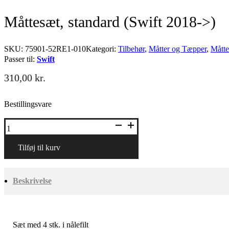
Måttesæt, standard (Swift 2018->)
SKU:
75901-52RE1-010
Kategori:
Tilbehør
,
Måtter og Tæpper
,
Måtte
Passer til:
Swift
310,00
kr.
Bestillingsvare
Måttesæt,
standard
(Swift
2018-
Tilføj til kurv
>)
antal
Beskrivelse
Sæt med 4 stk. i nålefilt