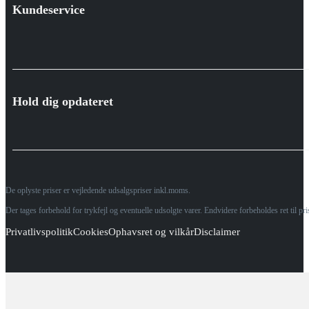
Kundeservice
Hold dig opdateret
De oplyste priser er vejledende udsalgspriser inkl.moms.
Der tages forbehold for trykfejl og eventuelle udsolgte varer. Endvidere forbeholdes ret til p
Privatlivspolitik
Cookies
Ophavsret og vilkår
Disclaimer