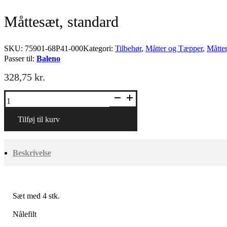
Måttesæt, standard
SKU:
75901-68P41-000
Kategori:
Tilbehør
,
Måtter og Tæpper
,
Måtter
Passer til:
Baleno
328,75
kr.
Måttesæt,
standard
antal
Tilføj til kurv
Beskrivelse
Sæt med 4 stk.
Nålefilt