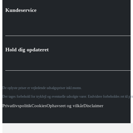
Kundeservice
Hold dig opdateret
De oplyste priser er vejledende udsalgspriser inkl.moms.
Der tages forbehold for trykfejl og eventuelle udsolgte varer. Endvidere forbeholdes ret til p
Privatlivspolitik
Cookies
Ophavsret og vilkår
Disclaimer