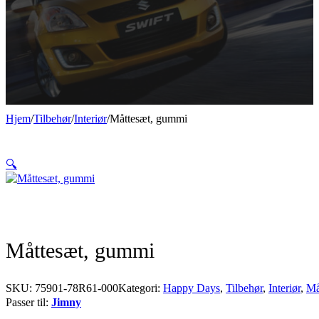
Hjem
/
Tilbehør
/
Interiør
/
Måttesæt, gummi
🔍
Måttesæt, gummi
SKU:
75901-78R61-000
Kategori:
Happy Days
,
Tilbehør
,
Interiør
,
Må
Passer til:
Jimny