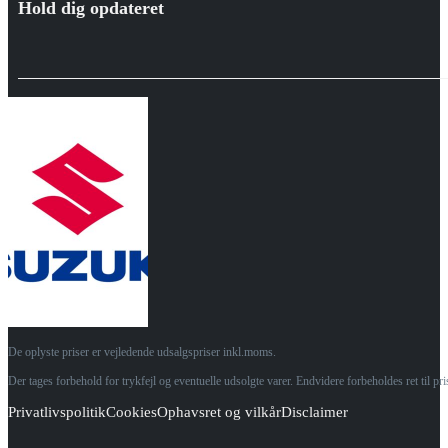
Hold dig opdateret
De oplyste priser er vejledende udsalgspriser inkl.moms.
Der tages forbehold for trykfejl og eventuelle udsolgte varer. Endvidere forbeholdes ret til p
Privatlivspolitik
Cookies
Ophavsret og vilkår
Disclaimer