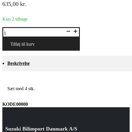
635,00
kr.
Kun 2 tilbage
Måttesæt,
gummi
antal
Tilføj til kurv
Beskrivelse
Sæt med 4 stk.
KODE00000
Suzuki Bilimport Danmark A/S