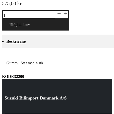
575,00
kr.
Måttesæt,
gummi
(ej
til
Tilføj til kurv
hybrid)
antal
Beskrivelse
Gummi. Sæt med 4 stk.
KODE32200
Suzuki Bilimport Danmark A/S