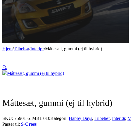
Hjem
/
Tilbehør
/
Interiør
/
Måttesæt, gummi (ej til hybrid)
🔍
Måttesæt, gummi (ej til hybrid)
SKU:
75901-61MB1-010
Kategori:
Happy Days
,
Tilbehør
,
Interiør
,
M
Passer til:
S-Cross