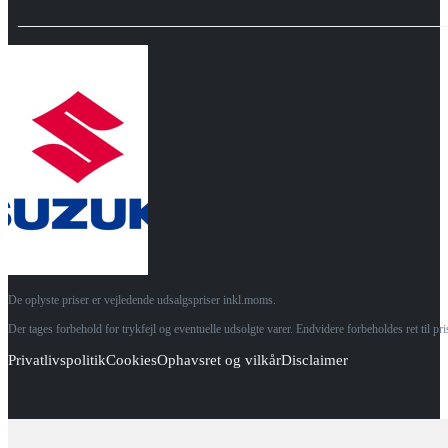
De oplyste priser er vejledende udsalgspriser inkl.moms.
Der tages forbehold for trykfejl og eventuelle udsolgte varer. Endvidere forbeholdes ret til p
Privatlivspolitik
Cookies
Ophavsret og vilkår
Disclaimer