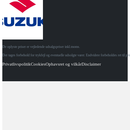
De oplyste priser er vejledende udsalgspriser inkl.moms.
Der tages forbehold for trykfejl og eventuelle udsolgte varer. Endvidere forbeholdes ret til p
Privatlivspolitik
Cookies
Ophavsret og vilkår
Disclaimer