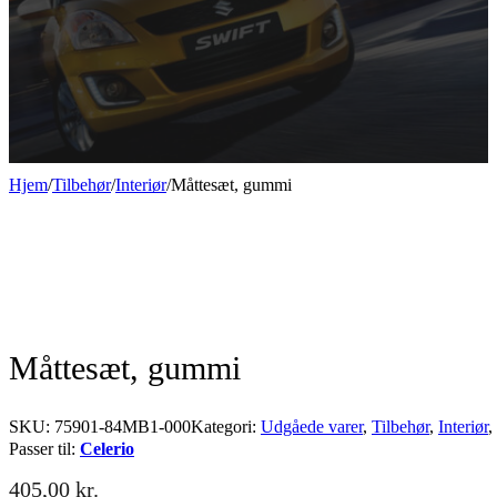
Hjem
/
Tilbehør
/
Interiør
/
Måttesæt, gummi
Måttesæt, gummi
SKU:
75901-84MB1-000
Kategori:
Udgåede varer
,
Tilbehør
,
Interiør
,
Passer til:
Celerio
405,00
kr.