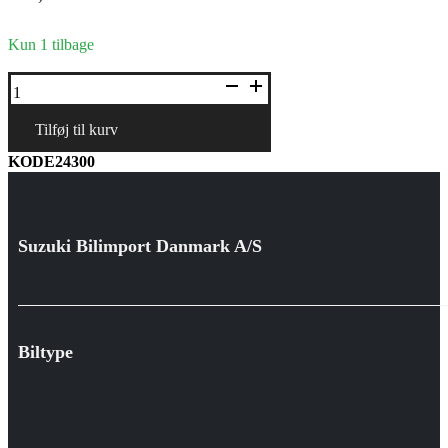
Kun 1 tilbage
Måttesæt,
gummi
antal
Tilføj til kurv
KODE24300
Suzuki Bilimport Danmark A/S
Biltype