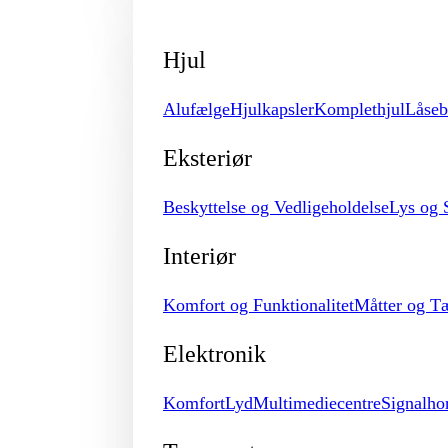
Hjul
Alufælge
Hjulkapsler
Komplethjul
Låseb
Eksteriør
Beskyttelse og Vedligeholdelse
Lys og 
Interiør
Komfort og Funktionalitet
Måtter og T
Elektronik
Komfort
Lyd
Multimediecentre
Signalho