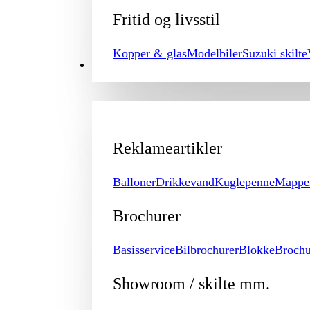
Fritid og livsstil
Kopper & glas
Modelbiler
Suzuki skilte
PROMOTION
Reklameartikler
Balloner
Drikkevand
Kuglepenne
Mappe
Brochurer
Basisservice
Bilbrochurer
Blokke
Brochu
Showroom / skilte mm.