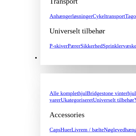
Transport
Anhængerløsninger
Cykeltransport
Tago
Universelt tilbehør
P-skiver
Pærer
Sikkerhed
Sprinklervæsk
MERCHANDISE
Alle komplethjul
Bridgestone vinterhjul
varer
Ukategoriseret
Universelt tilbehør
Accessories
Caps
Huer
Livrem / bælte
Nøglevedhæn