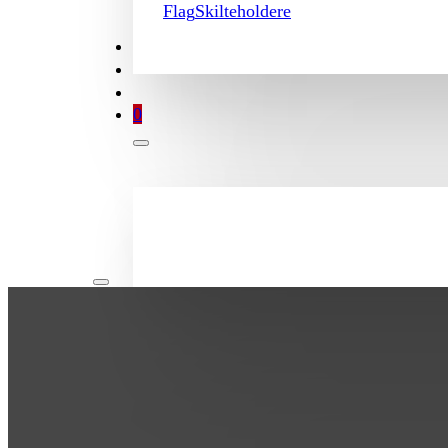
Flag
Skilteholdere
TILBUD
BROCHURE
MIN KONTO
0