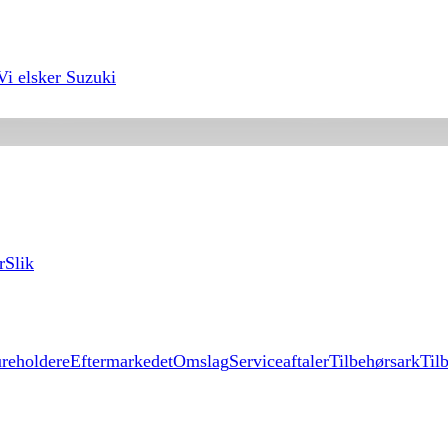
Vi elsker Suzuki
r
Slik
reholdere
Eftermarkedet
Omslag
Serviceaftaler
Tilbehørsark
Til