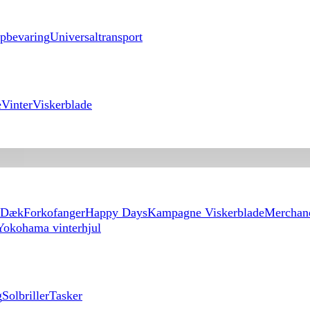
pbevaring
Universaltransport
e
Vinter
Viskerblade
Dæk
Forkofanger
Happy Days
Kampagne Viskerblade
Merchan
Yokohama vinterhjul
g
Solbriller
Tasker