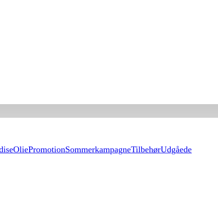
dise
Olie
Promotion
Sommerkampagne
Tilbehør
Udgåede