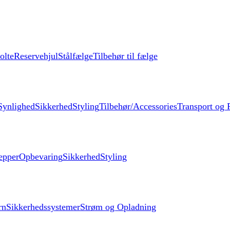
olte
Reservehjul
Stålfælge
Tilbehør til fælge
Synlighed
Sikkerhed
Styling
Tilbehør/Accessories
Transport og F
æpper
Opbevaring
Sikkerhed
Styling
rn
Sikkerhedssystemer
Strøm og Opladning