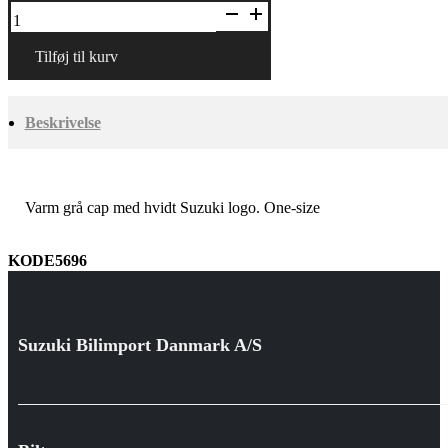
Cap
warm
grey
antal
Tilføj til kurv
Beskrivelse
Varm grå cap med hvidt Suzuki logo. One-size
KODE5696
Suzuki Bilimport Danmark A/S