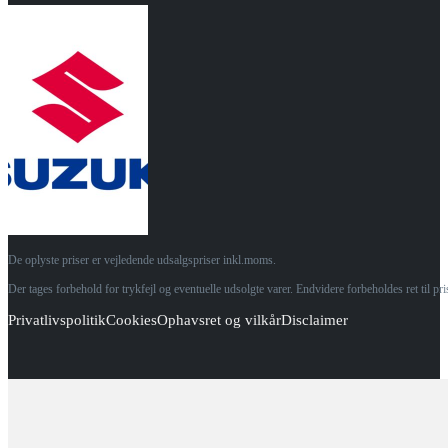
De oplyste priser er vejledende udsalgspriser inkl.moms.
Der tages forbehold for trykfejl og eventuelle udsolgte varer. Endvidere forbeholdes ret til p
Privatlivspolitik
Cookies
Ophavsret og vilkår
Disclaimer