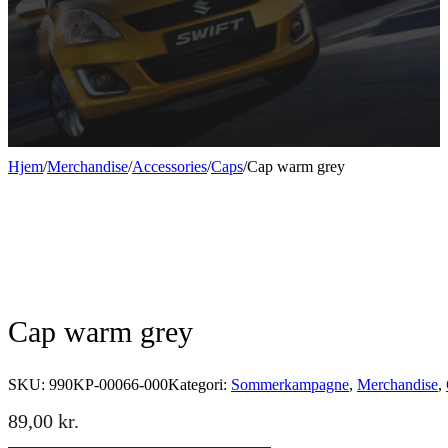
Hjem
/
Merchandise
/
Accessories
/
Caps
/
Cap warm grey
Cap warm grey
SKU:
990KP-00066-000
Kategori:
Sommerkampagne
,
Merchandise
,
89,00
kr.