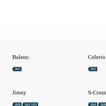
Baleno
Celerio
2015
2015
Jimny
S-Cross
2018
2021 VAN
2016
2020