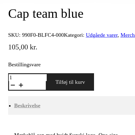
Cap team blue
SKU:
990F0-BLFC4-000
Kategori:
Udgåede varer
,
Merch
105,00
kr.
Bestillingsvare
Cap
team
Tilføj til kurv
blue
antal
Beskrivelse