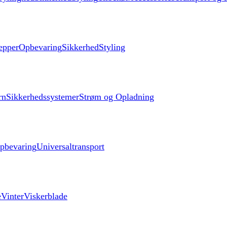
æpper
Opbevaring
Sikkerhed
Styling
rn
Sikkerhedssystemer
Strøm og Opladning
pbevaring
Universaltransport
e
Vinter
Viskerblade