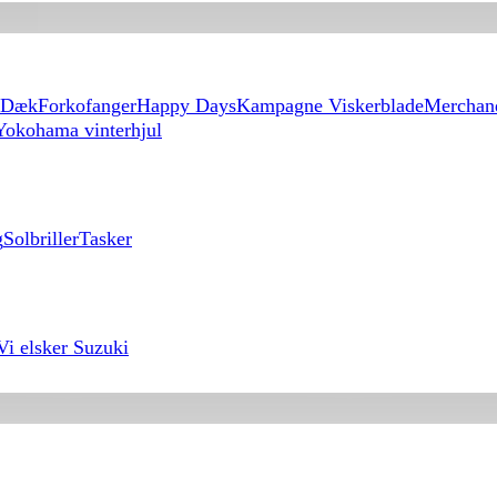
Dæk
Forkofanger
Happy Days
Kampagne Viskerblade
Merchan
Yokohama vinterhjul
g
Solbriller
Tasker
Vi elsker Suzuki