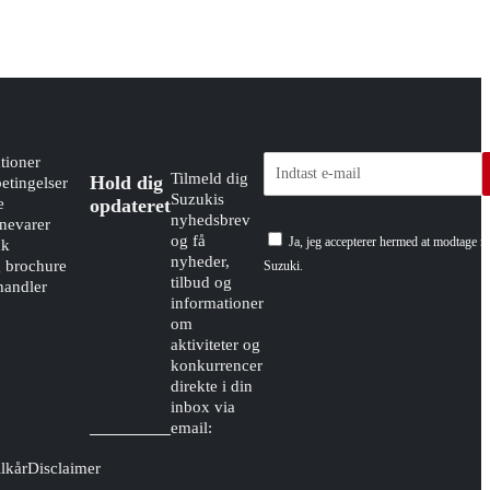
tioner
Tilmeld dig
Hold dig
etingelser
Suzukis
e
opdateret
nyhedsbrev
evarer
og få
Ja, jeg accepterer hermed at modtage n
dk
nyheder,
g brochure
Suzuki.
tilbud og
handler
informationer
om
aktiviteter og
konkurrencer
direkte i din
inbox via
email:
lkår
Disclaimer