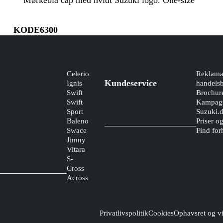
Mørkeblå cap med hvidt Suzuki logo. One-size
KODE6300
Celerio
Reklama
Kundeservice
Ignis
handelsb
Swift
Brochur
Swift
Kampagn
Sport
Suzuki.
Baleno
Priser o
Swace
Find for
Jimny
Vitara
S-
Cross
Across
Privatlivspolitik
Cookies
Ophavsret og vi