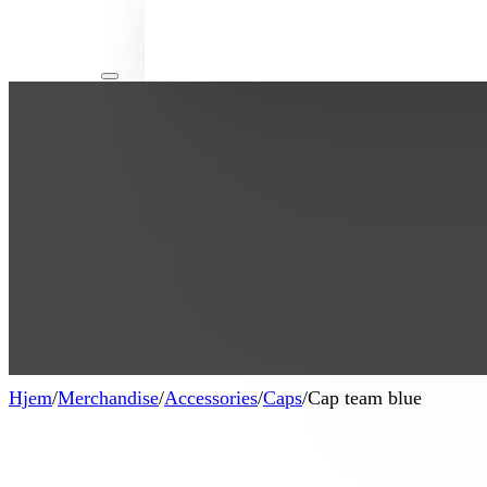
Hjem
/
Merchandise
/
Accessories
/
Caps
/
Cap team blue