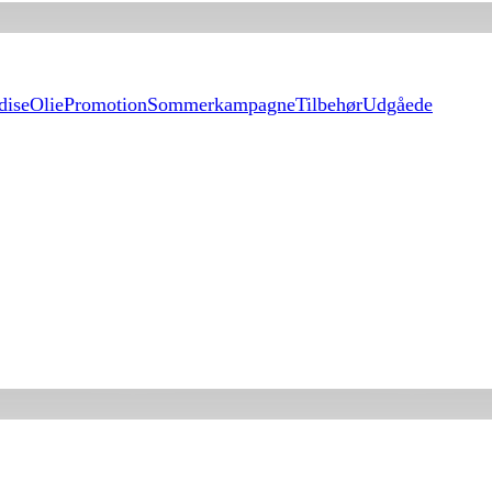
dise
Olie
Promotion
Sommerkampagne
Tilbehør
Udgåede