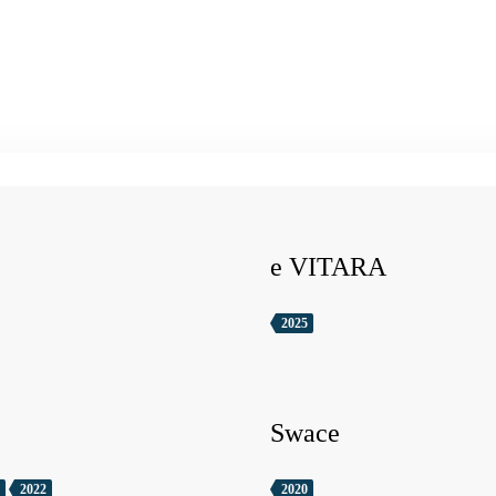
e VITARA
2025
Swace
2022
2020