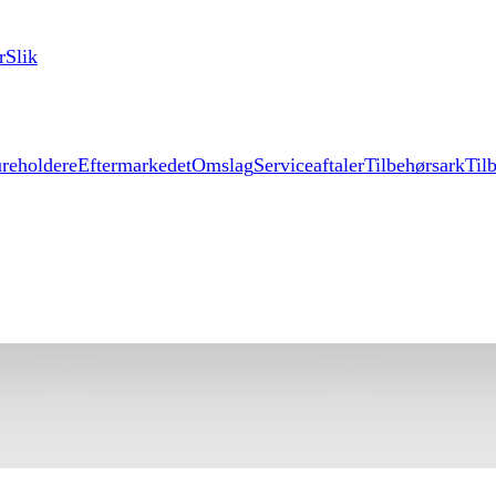
r
Slik
reholdere
Eftermarkedet
Omslag
Serviceaftaler
Tilbehørsark
Til