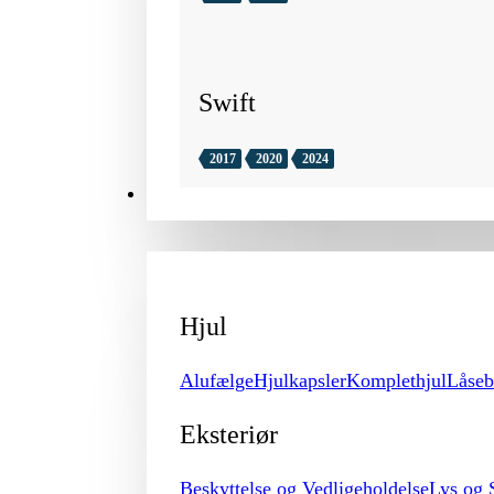
Swift
2017
2020
2024
TILBEHØR
Hjul
Alufælge
Hjulkapsler
Komplethjul
Låseb
Eksteriør
Beskyttelse og Vedligeholdelse
Lys og 