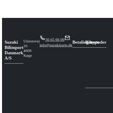
56 65 66 00
Unionsvej
Suzuki
Betalingsmetoder
Biltype
info@suzukiparts.dk
16
Bilimport
4600
Danmark
Køge
A/S