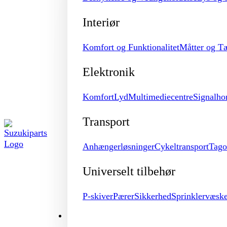
Interiør
Komfort og Funktionalitet
Måtter og T
Elektronik
Komfort
Lyd
Multimediecentre
Signalho
Transport
Anhængerløsninger
Cykeltransport
Tago
Universelt tilbehør
P-skiver
Pærer
Sikkerhed
Sprinklervæsk
MERCHANDISE