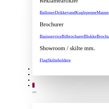
Reklameartikler
Balloner
Drikkevand
Kuglepenne
Mappe
Brochurer
Basisservice
Bilbrochurer
Blokke
Brochu
Showroom / skilte mm.
Flag
Skilteholdere
TILBUD
BROCHURE
MIN KONTO
0