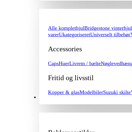
Alle komplethjul
Bridgestone vinterhjul
varer
Ukategoriseret
Universelt tilbehør
Accessories
Caps
Huer
Livrem / bælte
Nøglevedhæn
Fritid og livsstil
Kopper & glas
Modelbiler
Suzuki skilte
PROMOTION