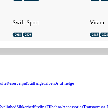
Swift Sport
Vitara
2018
2020
2015
2020
olte
Reservehjul
Stålfælge
Tilbehør til fælge
Synlighed
Sikkerhed
Styling
Tilbehør/Accessories
Transport og F