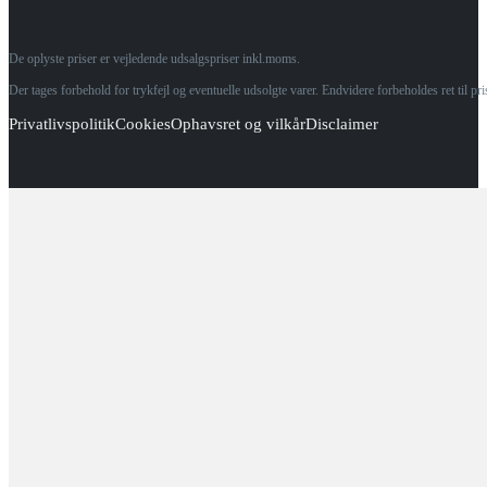
De oplyste priser er vejledende udsalgspriser inkl.moms.
Der tages forbehold for trykfejl og eventuelle udsolgte varer. Endvidere forbeholdes ret til p
Privatlivspolitik
Cookies
Ophavsret og vilkår
Disclaimer