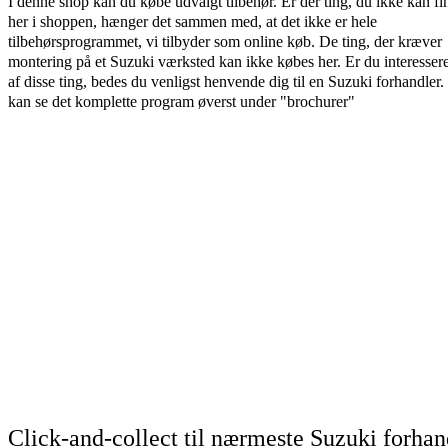
I denne shop kan du købe udvalgt tilbehør. Er der ting, du ikke kan fi
her i shoppen, hænger det sammen med, at det ikke er hele
tilbehørsprogrammet, vi tilbyder som online køb. De ting, der kræver
montering på et Suzuki værksted kan ikke købes her. Er du interessere
af disse ting, bedes du venligst henvende dig til en Suzuki forhandler
kan se det komplette program øverst under "brochurer"
Click-and-collect til nærmeste Suzuki forhan