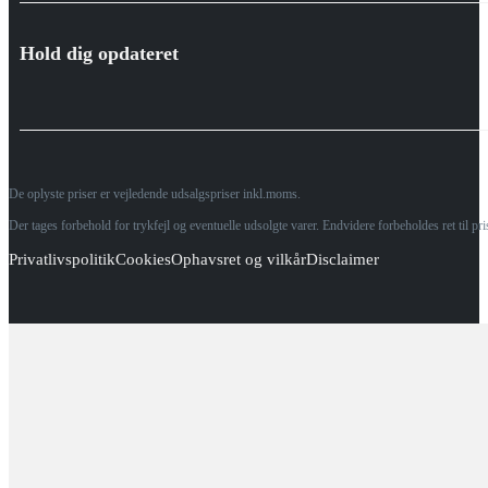
Hold dig opdateret
De oplyste priser er vejledende udsalgspriser inkl.moms.
Der tages forbehold for trykfejl og eventuelle udsolgte varer. Endvidere forbeholdes ret til p
Privatlivspolitik
Cookies
Ophavsret og vilkår
Disclaimer