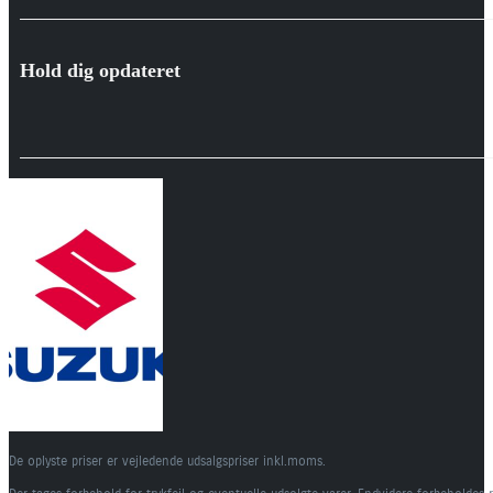
Hold dig opdateret
De oplyste priser er vejledende udsalgspriser inkl.moms.