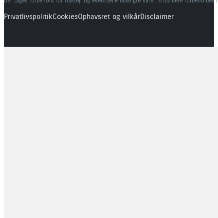
Der tages forbehold for trykfejl og eventuelle udsolgte varer. Endvidere forbeholdes 
Privatlivspolitik
Cookies
Ophavsret og vilkår
Disclaimer