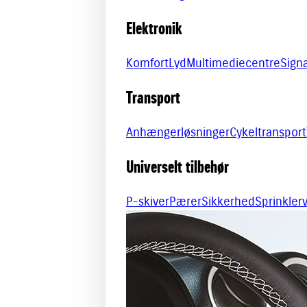
Elektronik
Komfort
Lyd
Multimediecentre
Sign
Transport
Anhængerløsninger
Cykeltransport
Universelt tilbehør
P-skiver
Pærer
Sikkerhed
Sprinkle