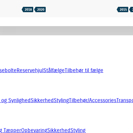
2018
2020
2015
sebolte
Reservehjul
Stålfælge
Tilbehør til fælge
 og Synlighed
Sikkerhed
Styling
Tilbehør/Accessories
Transpo
og Tæpper
Opbevaring
Sikkerhed
Styling