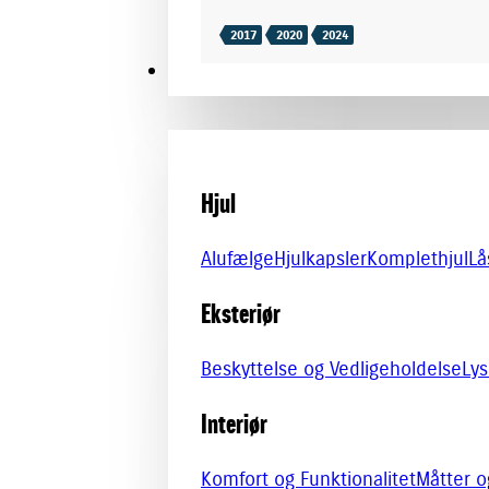
2017
2020
2024
TILBEHØR
Hjul
Alufælge
Hjulkapsler
Komplethjul
Lå
Eksteriør
Beskyttelse og Vedligeholdelse
Lys
Interiør
Komfort og Funktionalitet
Måtter 