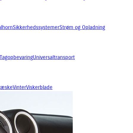
alhorn
Sikkerhedssystemer
Strøm og Opladning
Tagopbevaring
Universaltransport
rvæske
Vinter
Viskerblade