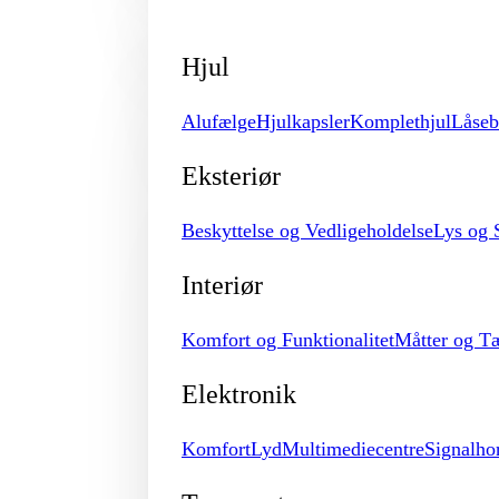
Hjul
Alufælge
Hjulkapsler
Komplethjul
Låseb
Eksteriør
Beskyttelse og Vedligeholdelse
Lys og 
Interiør
Komfort og Funktionalitet
Måtter og T
Elektronik
Komfort
Lyd
Multimediecentre
Signalho