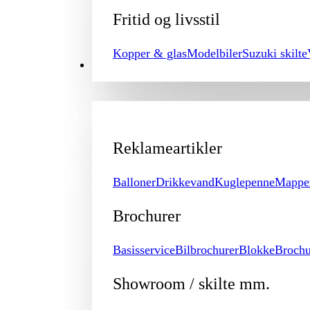
Fritid og livsstil
Kopper & glas
Modelbiler
Suzuki skilte
PROMOTION
Reklameartikler
Balloner
Drikkevand
Kuglepenne
Mappe
Brochurer
Basisservice
Bilbrochurer
Blokke
Brochu
Showroom / skilte mm.