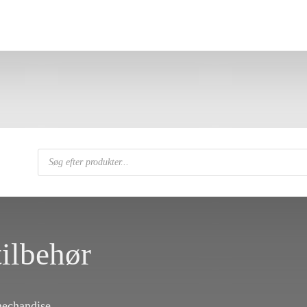
Products
search
ilbehør
mechandise,