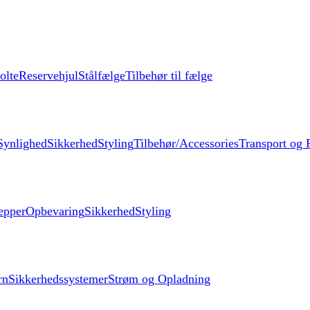
olte
Reservehjul
Stålfælge
Tilbehør til fælge
Synlighed
Sikkerhed
Styling
Tilbehør/Accessories
Transport og F
æpper
Opbevaring
Sikkerhed
Styling
rn
Sikkerhedssystemer
Strøm og Opladning