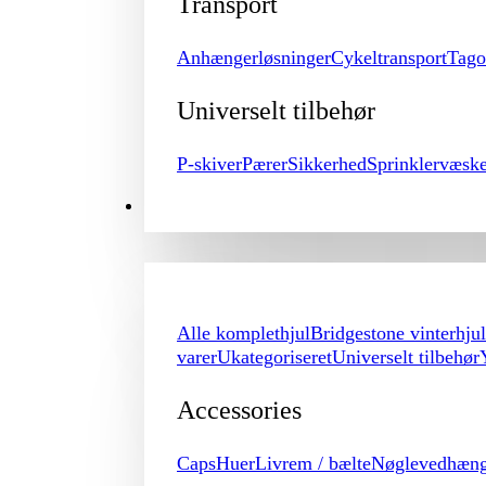
Transport
Anhængerløsninger
Cykeltransport
Tago
Universelt tilbehør
P-skiver
Pærer
Sikkerhed
Sprinklervæsk
MERCHANDISE
Alle komplethjul
Bridgestone vinterhjul
varer
Ukategoriseret
Universelt tilbehør
Accessories
Caps
Huer
Livrem / bælte
Nøglevedhæn