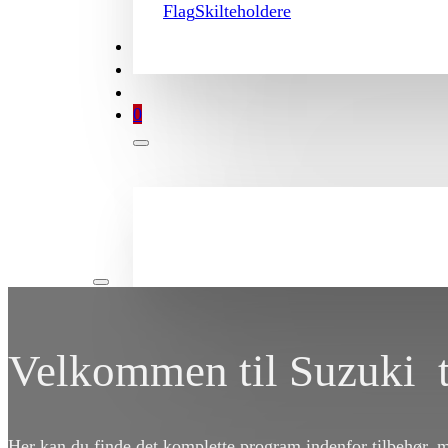
Flag
Skilteholdere
TILBUD
BROCHURE
MIN KONTO
0
Velkommen til Suzuki t
Her kan du finde det komplette program indenfor tilbehør, 