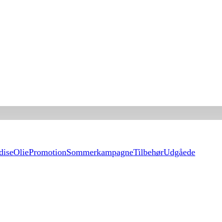
dise
Olie
Promotion
Sommerkampagne
Tilbehør
Udgåede