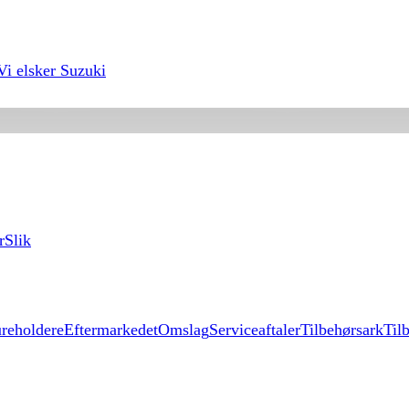
Vi elsker Suzuki
r
Slik
reholdere
Eftermarkedet
Omslag
Serviceaftaler
Tilbehørsark
Til