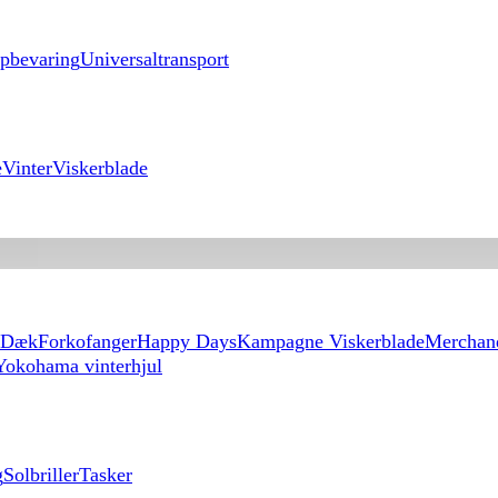
pbevaring
Universaltransport
e
Vinter
Viskerblade
Dæk
Forkofanger
Happy Days
Kampagne Viskerblade
Merchan
Yokohama vinterhjul
g
Solbriller
Tasker