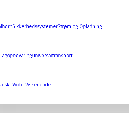
alhorn
Sikkerhedssystemer
Strøm og Opladning
Tagopbevaring
Universaltransport
rvæske
Vinter
Viskerblade