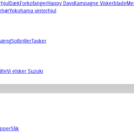
rhjul
Dæk
Forkofanger
Happy Days
Kampagne Viskerblade
Me
behør
Yokohama vinterhjul
hæng
Solbriller
Tasker
ilte
Vi elsker Suzuki
pper
Slik