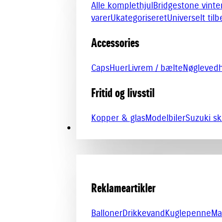
Alle komplethjul
Bridgestone vinte
varer
Ukategoriseret
Universelt til
Accessories
Caps
Huer
Livrem / bælte
Nøgleved
Fritid og livsstil
Kopper & glas
Modelbiler
Suzuki sk
PROMOTION
Reklameartikler
Balloner
Drikkevand
Kuglepenne
Ma