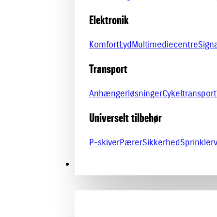
Elektronik
Komfort
Lyd
Multimediecentre
Sign
Transport
Anhængerløsninger
Cykeltransport
Universelt tilbehør
P-skiver
Pærer
Sikkerhed
Sprinkle
MERCHANDISE