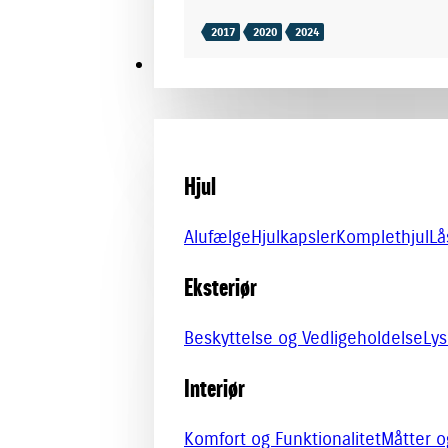
2017
2020
2024
TILBEHØR
Hjul
Alufælge
Hjulkapsler
Komplethjul
Lå
Eksteriør
Beskyttelse og Vedligeholdelse
Lys
Interiør
Komfort og Funktionalitet
Måtter 