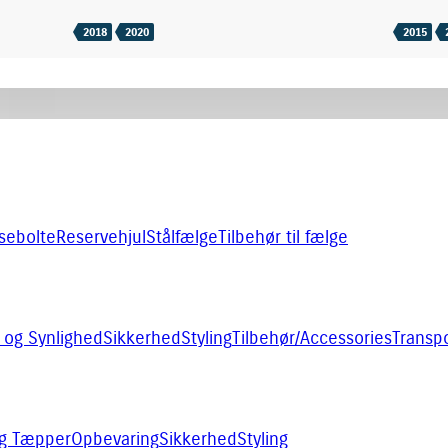
2018
2020
2015
sebolte
Reservehjul
Stålfælge
Tilbehør til fælge
 og Synlighed
Sikkerhed
Styling
Tilbehør/Accessories
Transpo
og Tæpper
Opbevaring
Sikkerhed
Styling