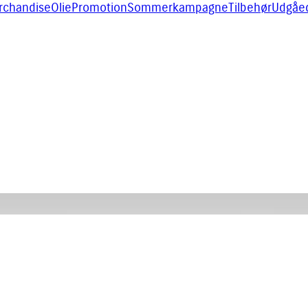
rchandise
Olie
Promotion
Sommerkampagne
Tilbehør
Udgåe