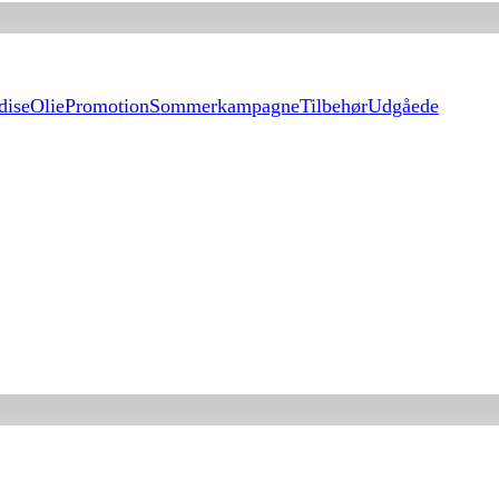
dise
Olie
Promotion
Sommerkampagne
Tilbehør
Udgåede