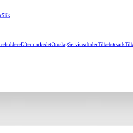
r
Slik
reholdere
Eftermarkedet
Omslag
Serviceaftaler
Tilbehørsark
Til