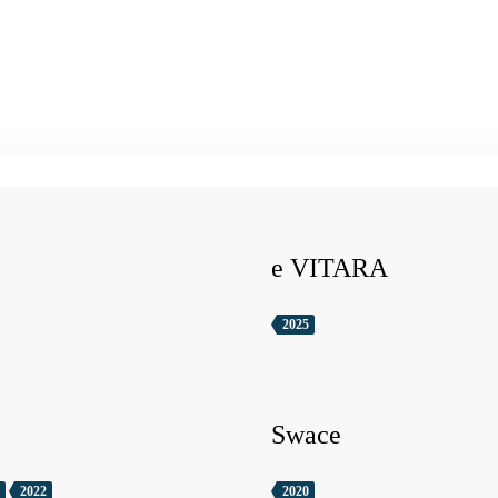
e VITARA
2025
Swace
2022
2020