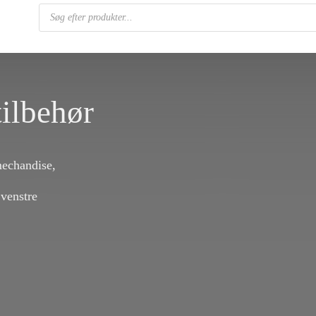
Products
search
ilbehør
mechandise,
 venstre