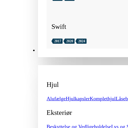
Swift
2017
2020
2024
TILBEHØR
Hjul
Alufælge
Hjulkapsler
Komplethjul
Låseb
Eksteriør
Beskyttelse og Vedligeholdelse
Lys og 