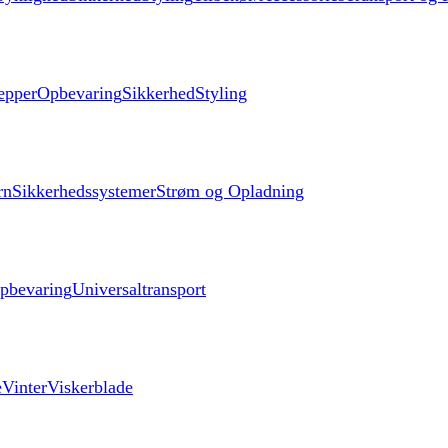
æpper
Opbevaring
Sikkerhed
Styling
rn
Sikkerhedssystemer
Strøm og Opladning
pbevaring
Universaltransport
e
Vinter
Viskerblade