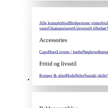
Alle komplethjul
Bridgestone vinterhjul
varer
Ukategoriseret
Universelt tilbehør
Accessories
Caps
Huer
Livrem / bælte
Nøglevedhæn
Fritid og livsstil
Kopper & glas
Modelbiler
Suzuki skilte
PROMOTION