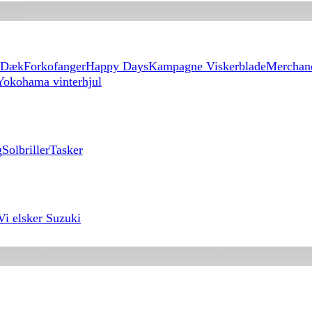
Dæk
Forkofanger
Happy Days
Kampagne Viskerblade
Merchan
Yokohama vinterhjul
g
Solbriller
Tasker
Vi elsker Suzuki