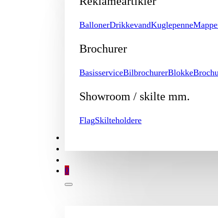
Reklameartikler
Balloner
Drikkevand
Kuglepenne
Mappe
Brochurer
Basisservice
Bilbrochurer
Blokke
Brochu
Showroom / skilte mm.
Flag
Skilteholdere
TILBUD
BROCHURE
MIN KONTO
0