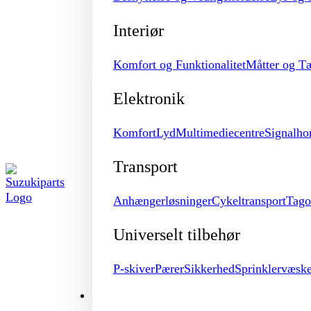
Interiør
Komfort og Funktionalitet
Måtter og T
Elektronik
Komfort
Lyd
Multimediecentre
Signalho
Transport
Anhængerløsninger
Cykeltransport
Tago
Universelt tilbehør
P-skiver
Pærer
Sikkerhed
Sprinklervæsk
MERCHANDISE