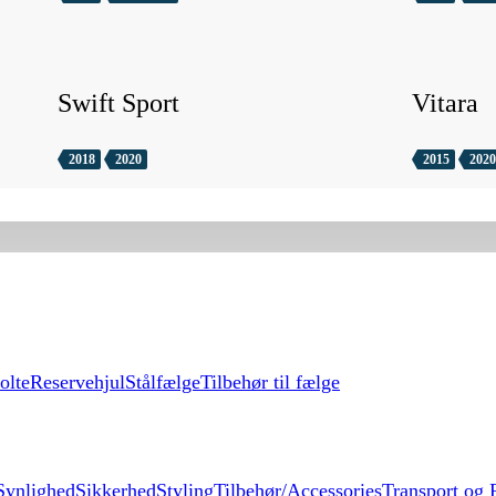
Swift Sport
Vitara
2018
2020
2015
2020
olte
Reservehjul
Stålfælge
Tilbehør til fælge
Synlighed
Sikkerhed
Styling
Tilbehør/Accessories
Transport og F