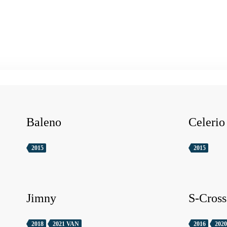
Baleno
Celerio
2015
2015
Jimny
S-Cross
2018
2021 VAN
2016
2020