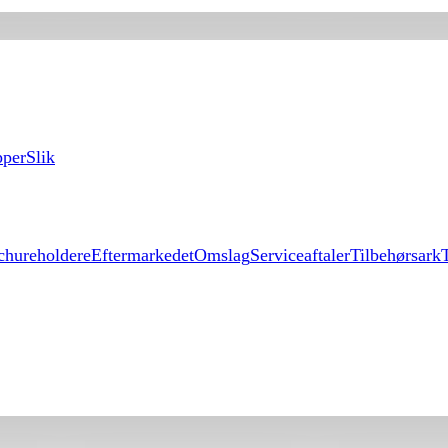
per
Slik
chureholdere
Eftermarkedet
Omslag
Serviceaftaler
Tilbehørsark