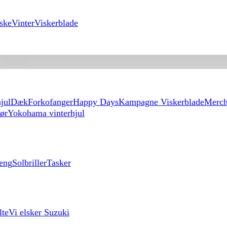
ske
Vinter
Viskerblade
jul
Dæk
Forkofanger
Happy Days
Kampagne Viskerblade
Merch
hør
Yokohama vinterhjul
æng
Solbriller
Tasker
lte
Vi elsker Suzuki