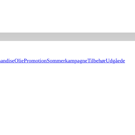
andise
Olie
Promotion
Sommerkampagne
Tilbehør
Udgåede