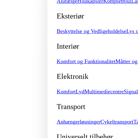
Alufælge
Hjulkapsler
Komplethjul
Lå
Eksteriør
Beskyttelse og Vedligeholdelse
Lys 
Interiør
Komfort og Funktionalitet
Måtter o
Elektronik
Komfort
Lyd
Multimediecentre
Signa
Transport
Anhængerløsninger
Cykeltransport
T
Universelt tilbehør