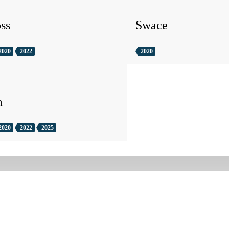
ss
Swace
2020
2022
2020
a
2020
2022
2025