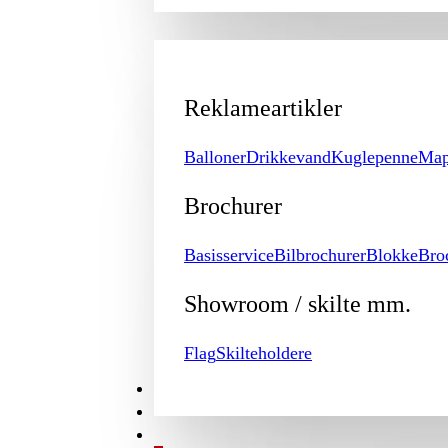
Reklameartikler
Balloner
Drikkevand
Kuglepenne
Map
Brochurer
Basisservice
Bilbrochurer
Blokke
Bro
Showroom / skilte mm.
Flag
Skilteholdere
TILBUD
BROCHURE
MIN KONTO