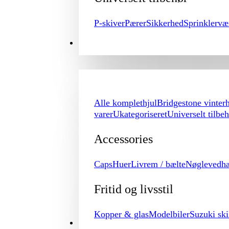
P-skiver
Pærer
Sikkerhed
Sprinklervæ
MERCHANDISE
Alle komplethjul
Bridgestone vinterh
varer
Ukategoriseret
Universelt tilbe
Accessories
Caps
Huer
Livrem / bælte
Nøglevedh
Fritid og livsstil
Kopper & glas
Modelbiler
Suzuki ski
PROMOTION