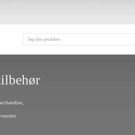
Products
search
ilbehør
mechandise,
 venstre