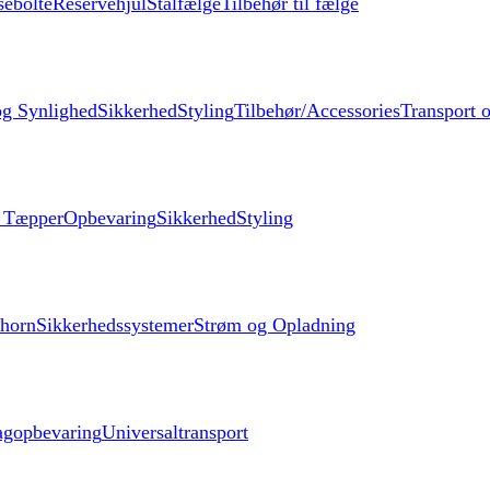
sebolte
Reservehjul
Stålfælge
Tilbehør til fælge
og Synlighed
Sikkerhed
Styling
Tilbehør/Accessories
Transport o
g Tæpper
Opbevaring
Sikkerhed
Styling
lhorn
Sikkerhedssystemer
Strøm og Opladning
agopbevaring
Universaltransport