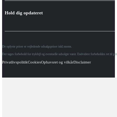
Hold dig opdateret
De oplyste priser er vejledende udsalgspriser inkl.moms.
Der tages forbehold for trykfejl og eventuelle udsolgte varer. Endvidere forbeholdes ret til p
Privatlivspolitik
Cookies
Ophavsret og vilkår
Disclaimer