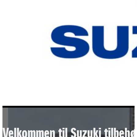
Velkommen til Suzuki tilbehø