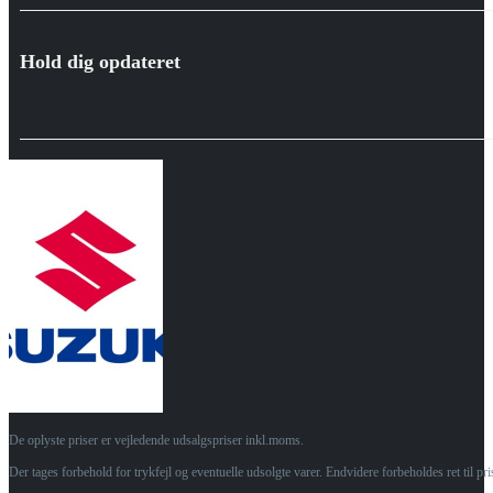
Hold dig opdateret
De oplyste priser er vejledende udsalgspriser inkl.moms.
Der tages forbehold for trykfejl og eventuelle udsolgte varer. Endvidere forbeholdes ret til p