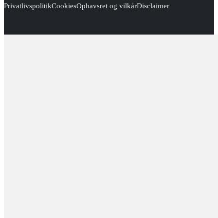
Privatlivspolitik
Cookies
Ophavsret og vilkår
Disclaimer