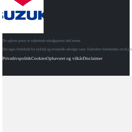
De oplyste priser er vejledende udsalgspriser inkl.moms.
Der tages forbehold for trykfejl og eventuelle udsolgte varer. Endvidere forbeholdes ret til p
Privatlivspolitik
Cookies
Ophavsret og vilkår
Disclaimer