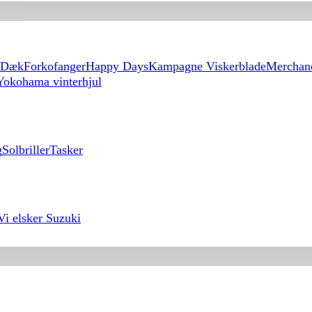
Dæk
Forkofanger
Happy Days
Kampagne Viskerblade
Merchan
Yokohama vinterhjul
g
Solbriller
Tasker
Vi elsker Suzuki