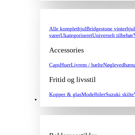
Alle komplethjul
Bridgestone vinterhjul
varer
Ukategoriseret
Universelt tilbehør
Accessories
Caps
Huer
Livrem / bælte
Nøglevedhæn
Fritid og livsstil
Kopper & glas
Modelbiler
Suzuki skilte
PROMOTION