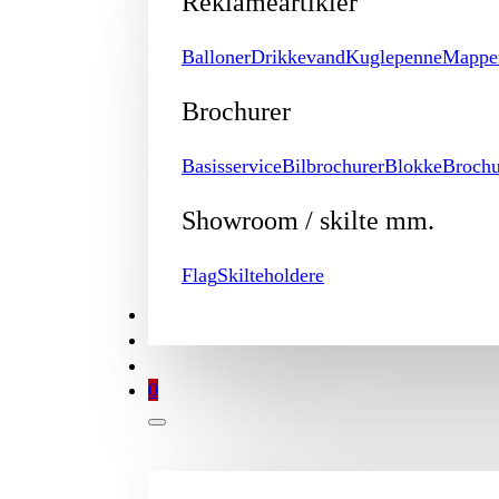
Reklameartikler
Balloner
Drikkevand
Kuglepenne
Mappe
Brochurer
Basisservice
Bilbrochurer
Blokke
Brochu
Showroom / skilte mm.
Flag
Skilteholdere
TILBUD
BROCHURE
MIN KONTO
0