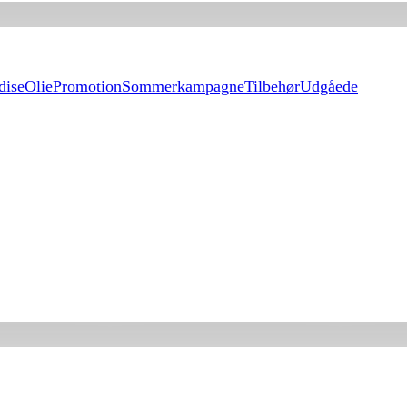
dise
Olie
Promotion
Sommerkampagne
Tilbehør
Udgåede