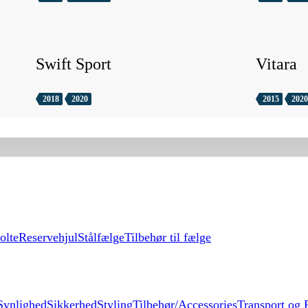
Swift Sport
Vitara
2018
2020
2015
2020
olte
Reservehjul
Stålfælge
Tilbehør til fælge
Synlighed
Sikkerhed
Styling
Tilbehør/Accessories
Transport og F