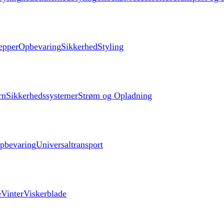
æpper
Opbevaring
Sikkerhed
Styling
rn
Sikkerhedssystemer
Strøm og Opladning
pbevaring
Universaltransport
e
Vinter
Viskerblade