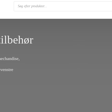
Products
search
ilbehør
mechandise,
 venstre