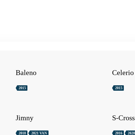
Baleno
Celerio
2015
2015
Jimny
S-Cross
2018
2021 VAN
2016
2020