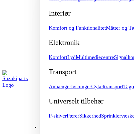
Interiør
Komfort og Funktionalitet
Måtter og T
Elektronik
Komfort
Lyd
Multimediecentre
Signalho
Transport
Anhængerløsninger
Cykeltransport
Tago
Universelt tilbehør
P-skiver
Pærer
Sikkerhed
Sprinklervæsk
MERCHANDISE