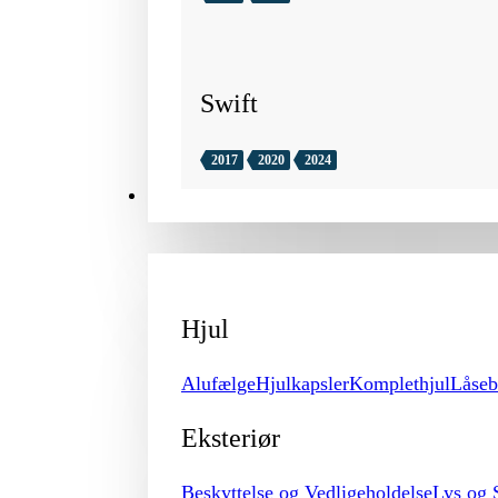
Swift
2017
2020
2024
TILBEHØR
Hjul
Alufælge
Hjulkapsler
Komplethjul
Låseb
Eksteriør
Beskyttelse og Vedligeholdelse
Lys og 