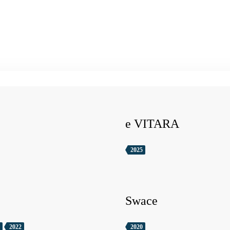
e VITARA
2025
Swace
2022
2020