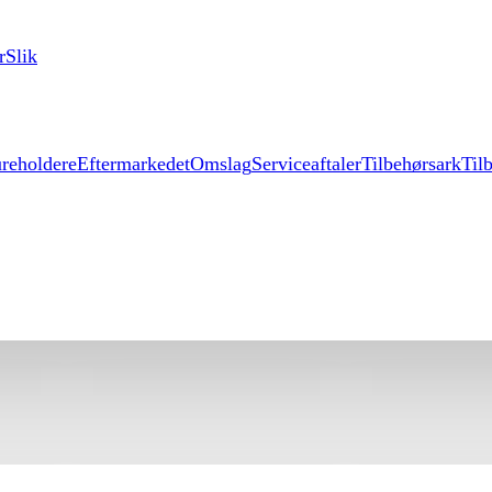
r
Slik
reholdere
Eftermarkedet
Omslag
Serviceaftaler
Tilbehørsark
Til