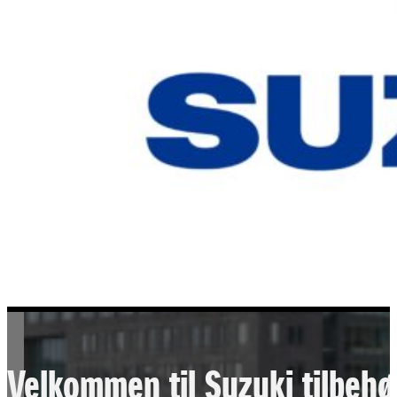
Velkommen til Suzuki tilbehø