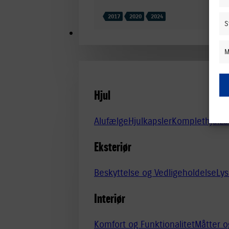
2017
2020
2024
S
TILBEHØR
M
Hjul
Alufælge
Hjulkapsler
Komplethjul
Lå
Eksteriør
Beskyttelse og Vedligeholdelse
Lys
Interiør
Komfort og Funktionalitet
Måtter 