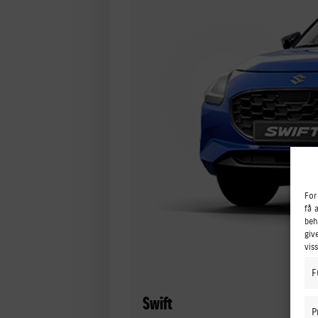
For
få 
beh
giv
vis
F
Swift
P