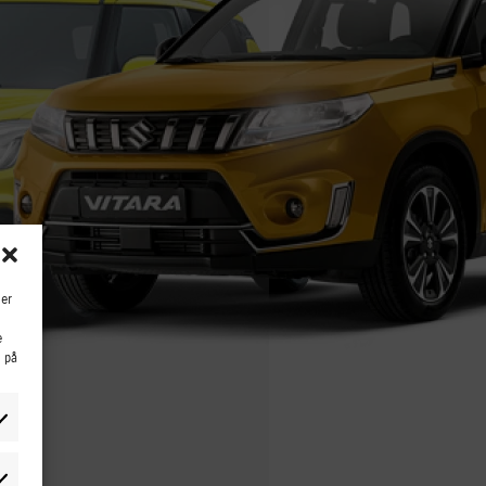
ler
e
g på