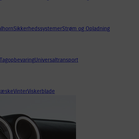
alhorn
Sikkerhedssystemer
Strøm og Opladning
Tagopbevaring
Universaltransport
rvæske
Vinter
Viskerblade