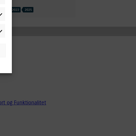
æferencer
2020
2022
2025
atistikker
rketing
rt og Funktionalitet