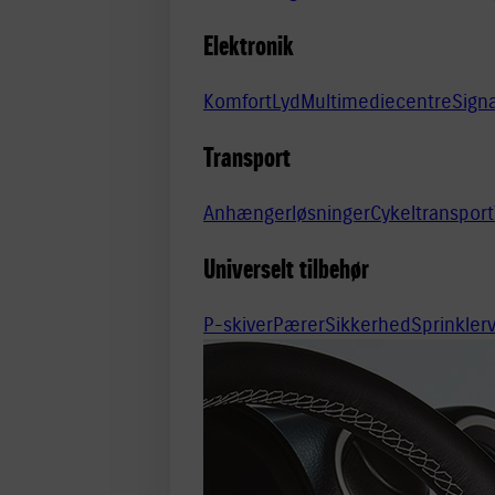
Elektronik
Komfort
Lyd
Multimediecentre
Sign
Transport
Anhængerløsninger
Cykeltransport
Universelt tilbehør
P-skiver
Pærer
Sikkerhed
Sprinkle