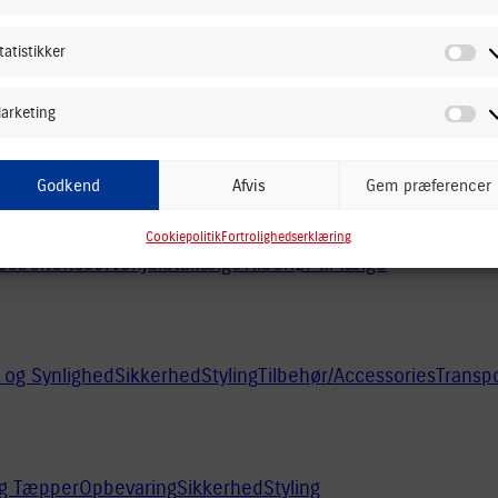
Pr
2018
2020
2015
tatistikker
St
arketing
Ma
Godkend
Afvis
Gem præferencer
Cookiepolitik
Fortrolighedserklæring
sebolte
Reservehjul
Stålfælge
Tilbehør til fælge
 og Synlighed
Sikkerhed
Styling
Tilbehør/Accessories
Transpo
og Tæpper
Opbevaring
Sikkerhed
Styling