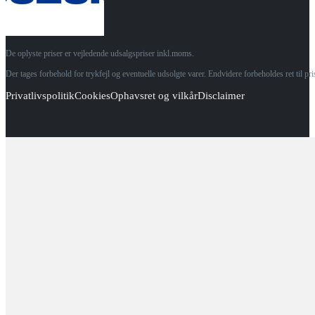
De oplyste priser er vejledende udsalgspriser inkl.moms.
Der tages forbehold for trykfejl og eventuelle udsolgte varer. Endvidere forbeholdes ret til p
Privatlivspolitik
Cookies
Ophavsret og vilkår
Disclaimer