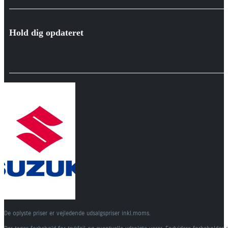
Hold dig opdateret
De oplyste priser er vejledende udsalgspriser inkl.moms.