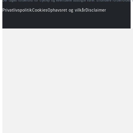
Der tages forbehold for trykfejl og eventuelle udsolgte varer. Endvidere forbeholdes 
Privatlivspolitik
Cookies
Ophavsret og vilkår
Disclaimer