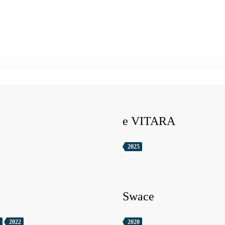
e VITARA
2025
Swace
2022
2020