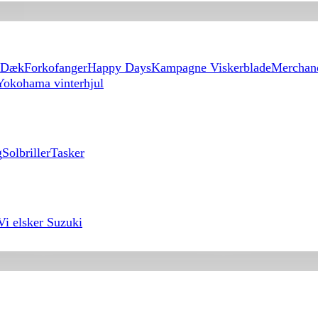
Dæk
Forkofanger
Happy Days
Kampagne Viskerblade
Merchan
Yokohama vinterhjul
g
Solbriller
Tasker
Vi elsker Suzuki