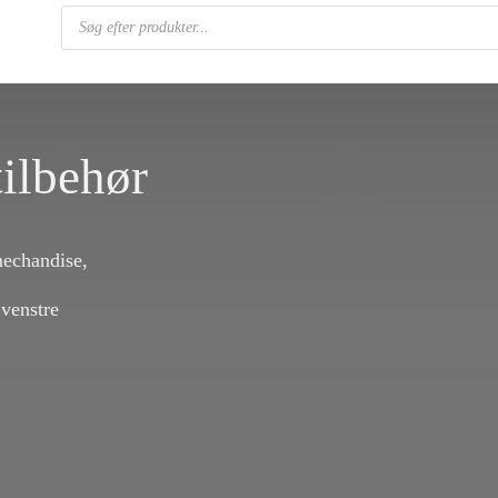
Products
search
ilbehør
mechandise,
 venstre