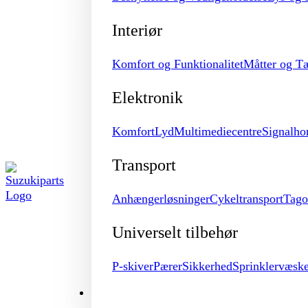
Interiør
Komfort og Funktionalitet
Måtter og T
Elektronik
Komfort
Lyd
Multimediecentre
Signalho
Transport
Anhængerløsninger
Cykeltransport
Tago
Universelt tilbehør
P-skiver
Pærer
Sikkerhed
Sprinklervæsk
MERCHANDISE