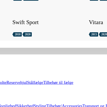
Swift Sport
Vitara
2018
2020
2015
2020
olte
Reservehjul
Stålfælge
Tilbehør til fælge
Synlighed
Sikkerhed
Styling
Tilbehør/Accessories
Transport og F