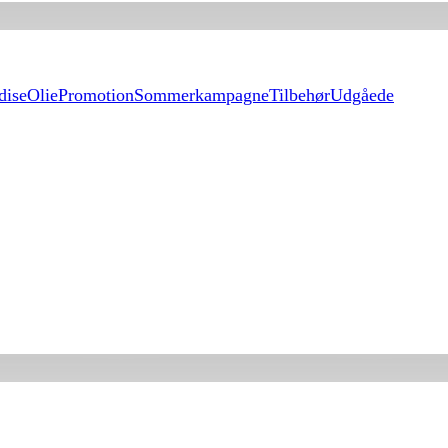
dise
Olie
Promotion
Sommerkampagne
Tilbehør
Udgåede