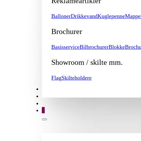
Reklameartikler
Balloner
Drikkevand
Kuglepenne
Mappe
Brochurer
Basisservice
Bilbrochurer
Blokke
Brochu
Showroom / skilte mm.
Flag
Skilteholdere
TILBUD
BROCHURE
MIN KONTO
0