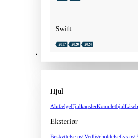
Swift
2017
2020
2024
TILBEHØR
Hjul
Alufælge
Hjulkapsler
Komplethjul
Låseb
Eksteriør
Beskyttelse og Vedligeholdelse
Lys og 