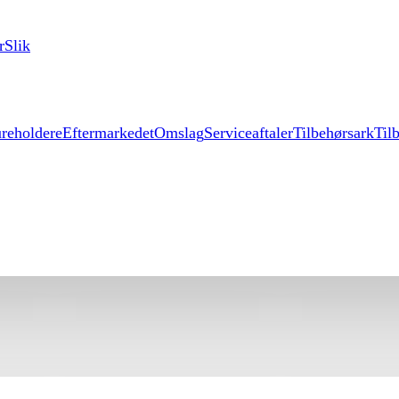
r
Slik
reholdere
Eftermarkedet
Omslag
Serviceaftaler
Tilbehørsark
Til