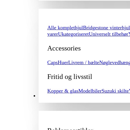
Alle komplethjul
Bridgestone vinterhjul
varer
Ukategoriseret
Universelt tilbehør
Accessories
Caps
Huer
Livrem / bælte
Nøglevedhæn
Fritid og livsstil
Kopper & glas
Modelbiler
Suzuki skilte
PROMOTION