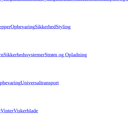
æpper
Opbevaring
Sikkerhed
Styling
rn
Sikkerhedssystemer
Strøm og Opladning
pbevaring
Universaltransport
e
Vinter
Viskerblade