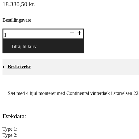
18.330,50
kr.
Bestillingsvare
18"
alufælge
med
vinterdæk
Tilføj til kurv
antal
Beskrivelse
Sæt med 4 hjul monteret med Continental vinterdæk i størrelsen 
Dækdata:
Type 1:
Type 2: