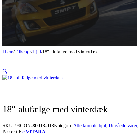
Hjem
/
Tilbehør
/
Hjul
/
18″ alufælge med vinterdæk
🔍
18″ alufælge med vinterdæk
SKU:
99CON-80018-018
Kategori:
Alle komplethjul
,
Udgåede varer
Passer til:
e VITARA