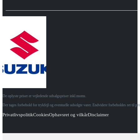
De oplyste priser er vejledende udsalgspriser inkl.moms.
Der tages forbehold for trykfejl og eventuelle udsolgte varer. Endvidere forbeholdes ret til p
Privatlivspolitik
Cookies
Ophavsret og vilkår
Disclaimer