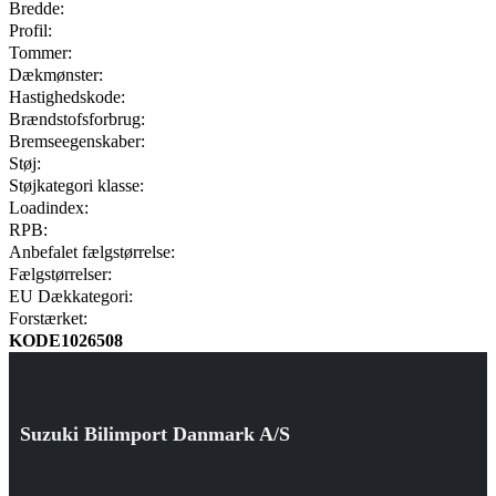
Bredde:
Profil:
Tommer:
Dækmønster:
Hastighedskode:
Brændstofsforbrug:
Bremseegenskaber:
Støj:
Støjkategori klasse:
Loadindex:
RPB:
Anbefalet fælgstørrelse:
Fælgstørrelser:
EU Dækkategori:
Forstærket:
KODE1026508
Suzuki Bilimport Danmark A/S